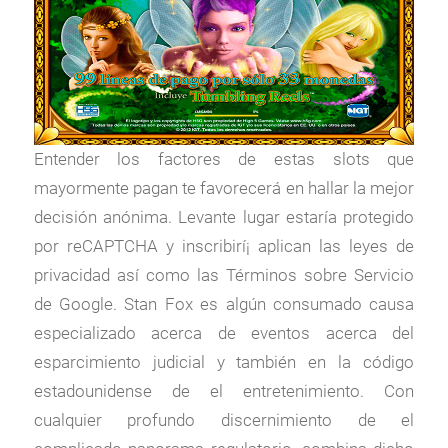
Entender los factores de estas slots que
mayormente pagan te favorecerá en hallar la mejor
decisión anónima. Levante lugar estaría protegido
por reCAPTCHA y inscribirí¡ aplican las leyes de
privacidad así­ como las Términos sobre Servicio
de Google. Stan Fox es algún consumado causa
especializado acerca de eventos acerca del
esparcimiento judicial y también en la código
estadounidense de el entretenimiento. Con
cualquier profundo discernimiento de el