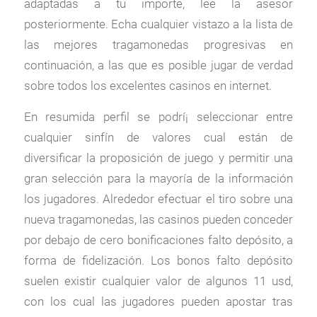
adaptadas a tu importe, lee la asesor
posteriormente. Echa cualquier vistazo a la lista de
las mejores tragamonedas progresivas en
continuación, a las que es posible jugar de verdad
sobre todos los excelentes casinos en internet.
En resumida perfil se podrí¡ seleccionar entre
cualquier sinfín de valores cual están de
diversificar la proposición de juego y permitir una
gran selección para la mayoría de la información
los jugadores. Alrededor efectuar el tiro sobre una
nueva tragamonedas, las casinos pueden conceder
por debajo de cero bonificaciones falto depósito, a
forma de fidelización. Los bonos falto depósito
suelen existir cualquier valor de algunos 11 usd,
con los cual las jugadores pueden apostar tras