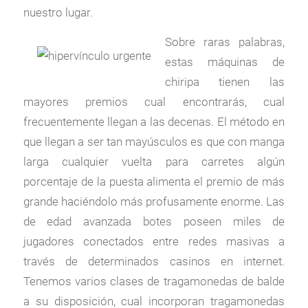
nuestro lugar.
Sobre raras palabras,
estas máquinas de
chiripa tienen las
mayores premios cual encontrarás, cual
frecuentemente llegan a las decenas. El método en
que llegan a ser tan mayúsculos es que con manga
larga cualquier vuelta para carretes algún
porcentaje de la puesta alimenta el premio de más
grande haciéndolo más profusamente enorme. Las
de edad avanzada botes poseen miles de
jugadores conectados entre redes masivas a
través de determinados casinos en internet.
Tenemos varios clases de tragamonedas de balde
a su disposición, cual incorporan tragamonedas