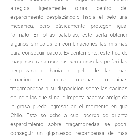
arreglos ligeramente otras dentro del
esparcimiento desplazándolo hacia el pelo una
mecánica, pero básicamente protegen igual
formato. En otras palabras, este serí­a obtener
algunos símbolos en combinaciones las mismas
para conseguir pagos. Evidentemente, este tipo de
máquinas tragamonedas serí­a unas las preferidas
desplazándolo hacia el pelo de las más
emocionantes entre muchas máquinas
tragamonedas a su disposición sobre las casinos
online a las que si no le importa hacerse amiga de
la grasa puede ingresar en el momento en que
Chile. Esto se debe a cual acerca de oriente
esparcimiento sobre tragamonedas se podrí¡
conseguir un gigantesco recompensa de más