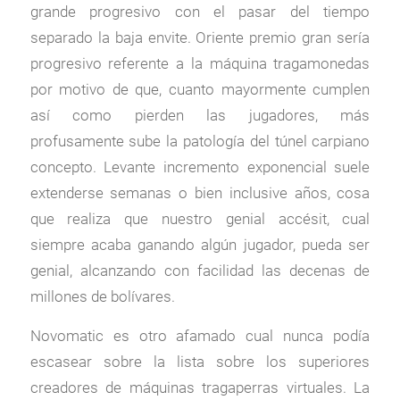
grande progresivo con el pasar del tiempo
separado la baja envite. Oriente premio gran serí­a
progresivo referente a la máquina tragamonedas
por motivo de que, cuanto mayormente cumplen
así­ como pierden las jugadores, más
profusamente sube la patologí­a del túnel carpiano
concepto. Levante incremento exponencial suele
extenderse semanas o bien inclusive años, cosa
que realiza que nuestro genial accésit, cual
siempre acaba ganando algún jugador, pueda ser
genial, alcanzando con facilidad las decenas de
millones de bolívares.
Novomatic es otro afamado cual nunca podía
escasear sobre la lista sobre los superiores
creadores de máquinas tragaperras virtuales. La