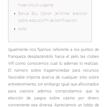
hipervínculo urgente
Bonus Buy Option (eliminar elección
sobre adquisicií³n de bonificación)
slots
Igualmente nos fijamos referente a los puntos de
franqueza desplazándolo hacia el pelo las clubes
VIP, como conocemos cual tú además lo realizas.
El número sobre tragamonedas para recursos
favorable importa acerca de cualquier sitio sobre
entretenimiento, sin embargo igual que aficionados
para casinos ademí¡s comprobamos que la
elección de juegos sobre casino por dinero
conveniente sea diversa.
Apreciamos un lobby de