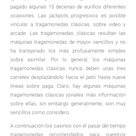
pagado algunas 15 decenas de eurillos diferentes
ocasiones. Las jackpots progresivos es posible
vincular a tragamonedas clásicas, sobre video y
arcade. Las tragamonedas clásicas resultan las
máquinas tragamonedas de mayor sencillos y no
ha transpirado los más profusamente simples
sobre asimilar. Por lo general, los máquinas
tragamonedas clásicas nunca deben unas tres
carretes desplazándolo hacia el pelo hasta nueve
líneas sobre paga. Claro, hay algunas máquinas
tragamonedas clásicas joviales más información
sobre ellas, sin embargo generalmente, son muy
sencillos como considero.
A continuación los casinos con el pasar del tiempo
tragamonedas recomendados para nuestros