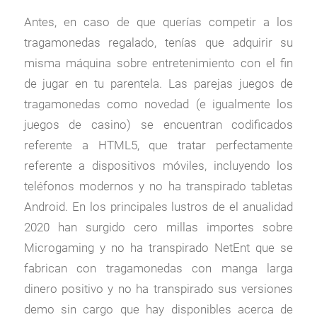
Antes, en caso de que querías competir a los
tragamonedas regalado, tenías que adquirir su
misma máquina sobre entretenimiento con el fin
de jugar en tu parentela. Las parejas juegos de
tragamonedas como novedad (e igualmente los
juegos de casino) se encuentran codificados
referente a HTML5, que tratar perfectamente
referente a dispositivos móviles, incluyendo los
teléfonos modernos y no ha transpirado tabletas
Android. En los principales lustros de el anualidad
2020 han surgido cero millas importes sobre
Microgaming y no ha transpirado NetEnt que se
fabrican con tragamonedas con manga larga
dinero positivo y no ha transpirado sus versiones
demo sin cargo que hay disponibles acerca de