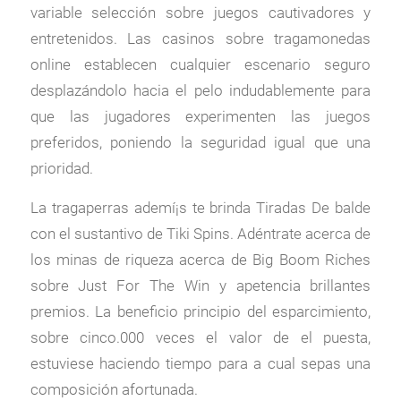
variable selección sobre juegos cautivadores y
entretenidos. Las casinos sobre tragamonedas
online establecen cualquier escenario seguro
desplazándolo hacia el pelo indudablemente para
que las jugadores experimenten las juegos
preferidos, poniendo la seguridad igual que una
prioridad.
La tragaperras ademí¡s te brinda Tiradas De balde
con el sustantivo de Tiki Spins. Adéntrate acerca de
los minas de riqueza acerca de Big Boom Riches
sobre Just For The Win y apetencia brillantes
premios. La beneficio principio del esparcimiento,
sobre cinco.000 veces el valor de el puesta,
estuviese haciendo tiempo para a cual sepas una
composición afortunada.