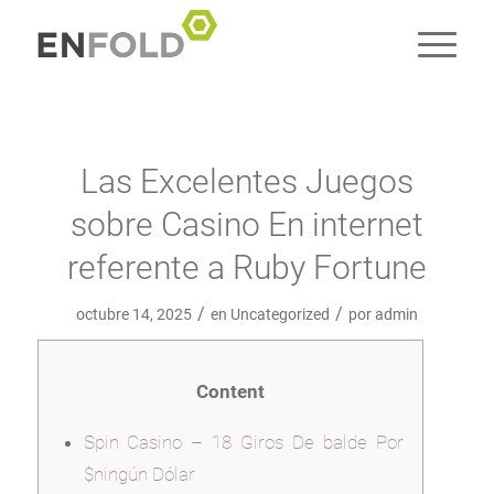
Las Excelentes Juegos
sobre Casino En internet
referente a Ruby Fortune
/
/
octubre 14, 2025
en
Uncategorized
por
admin
Content
Spin Casino – 18 Giros De balde Por
$ningún Dólar