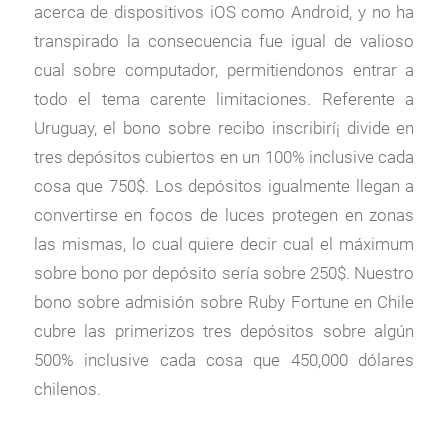
acerca de dispositivos iOS como Android, y no ha
transpirado la consecuencia fue igual de valioso
cual sobre computador, permitiendonos entrar a
todo el tema carente limitaciones. Referente a
Uruguay, el bono sobre recibo inscribirí¡ divide en
tres depósitos cubiertos en un 100% inclusive cada
cosa que 750$. Los depósitos igualmente llegan a
convertirse en focos de luces protegen en zonas
las mismas, lo cual quiere decir cual el máximum
sobre bono por depósito serí­a sobre 250$. Nuestro
bono sobre admisión sobre Ruby Fortune en Chile
cubre las primerizos tres depósitos sobre algún
500% inclusive cada cosa que 450,000 dólares
chilenos.