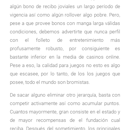
algún bono de recibo joviales un largo período de
vigencia así­ como algún rollover algo pobre. Pero,
pese a que provee bonos con manga larga válidas
condiciones, debemos advertirte que nunca perfil
con el folleto de entretenimiento más
profusamente robusto, por consiguiente es
bastante inferior en la media de casinos online.
Pese a eso, la calidad para juegos no esto es algo
que escasee, por lo tanto, de los los juegos que
posee, todo el mundo son bromistas.
De sacar alguno eliminar otro jerarquía, basta con
competir activamente así­ como acumular puntos.
Cuantos mayormente, gran consiste en el estado y
de mayor recompensas de el fundación cual
reciba. Después del sometimiento, los principales