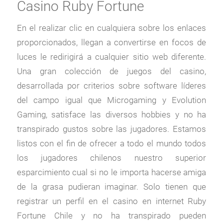
Casino Ruby Fortune
En el realizar clic en cualquiera sobre los enlaces
proporcionados, llegan a convertirse en focos de
luces le redirigirá a cualquier sitio web diferente.
Una gran colección de juegos del casino,
desarrollada por criterios sobre software líderes
del campo igual que Microgaming y Evolution
Gaming, satisface las diversos hobbies y no ha
transpirado gustos sobre las jugadores. Estamos
listos con el fin de ofrecer a todo el mundo todos
los jugadores chilenos nuestro superior
esparcimiento cual si no le importa hacerse amiga
de la grasa pudieran imaginar. Solo tienen que
registrar un perfil en el casino en internet Ruby
Fortune Chile y no ha transpirado pueden