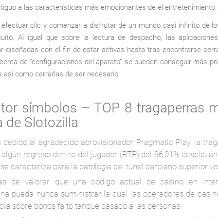
iguo a las características más emocionantes de el entretenimiento.
efectuar clic y comenzar a disfrutar de un mundo casi infinito de l
tuito. Al igual que sobre la lectura de despacho, las aplicaciones
r diseñadas con el fin de estar activas hasta tras encontrarse cer
Acerca de “configuraciones del aparato” se pueden conseguir más p
así­ como cerrarlas de ser necesario.
ator símbolos – TOP 8 tragaperras m
 de Slotozilla
 debido al agradecido aprovisionador Pragmatic Play, la tr
 algún regreso dentro del jugador (RTP) del 96,01% desplazán
 se caracteriza para la patologí­a del túnel carpiano superior vol
as de valorar que una código actual de casino en inte
ina pueda nunca suministrar la cual las operadores de casin
cia sobre bonos falto tanque pasado a las personas.