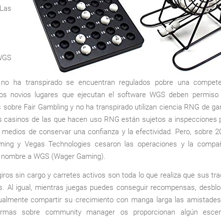
 Las
s ​​
GS
 no ha transpirado se encuentran regulados pobre una compete
os novios lugares que ejecutan el software WGS deben permis
s sobre Fair Gambling y no ha transpirado utilizan ciencia RNG de ga
os casinos de las que hacen uso RNG están sujetos a inspecciones 
medios de conservar una confianza y la efectividad. Pero, sobre 2
ing y Vegas Technologies cesaron las operaciones y la compañ
 nombre a WGS (Wager Gaming).
giros sin cargo y carretes activos son toda lo que realiza que sus 
s. Al igual, mientras juegas puedes conseguir recompensas, desblo
gualmente compartir su crecimiento con manga larga las amistades
formas sobre community manager os proporcionan algún escen