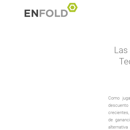
Las
Te
Como juga
descuento 
crecientes,
de gananci
alternativa