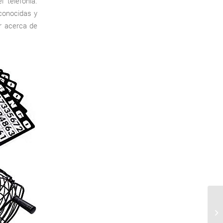
 telefonía.
conocidas y
r acerca de
Bi
Re