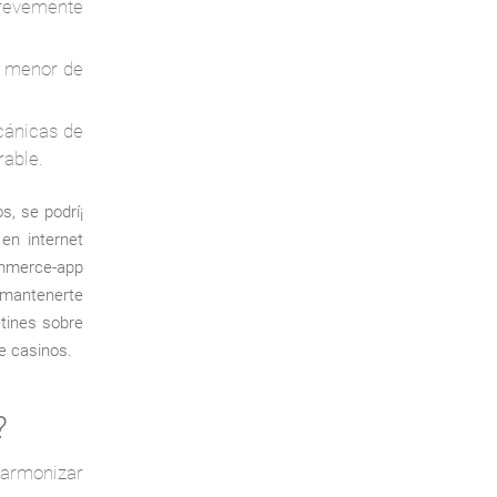
brevemente
es menor de
cánicas de
rable.
s, se podrí¡
en internet
mmerce-app
mantenerte
etines sobre
e casinos.
?
 armonizar