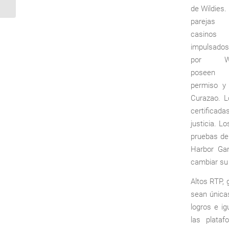
boldspiller...
de Wildies.
parejas
casinos
impulsado
por W
poseen
permiso y
Curazao. L
certificada
justicia. L
pruebas de 
Harbor Gam
cambiar su
Altos RTP, 
sean única
logros e i
las plata