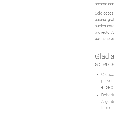
acceso cont
Solo debes 
casino gra
suelen esta
proyecto. 
pormenores 
Gladi
acerca
Creada
provee
el pelo
Deberí
Argent
tenden