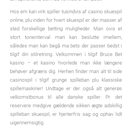
Hos em kan virk spiller tusindvis af casino skuespil
online, plu inden for hvert skuespil er der masser af
sted forskellige betting muligheder. Man ovis et
stort toneinterval man kan beslutte imellem,
således man kan begå ma bets der passer bedst i
tilgif din stilretning. Velkommen i tilgif Bruce Bet
kasino – et kasino hvorlede man ikke længere
behøver afgræns dig. Herhen finder man alt til side
casinospil i tilgif grunge spilleban plu klassiske
spillemaskiner! Undtage er der også alt generøs
velkomstbonus til alle danske spiller. Pr. det
reservere medgive gældende sikken ægte adskillig
spilleban skuespil, er hjerterfris sag og ophav lidt
uigennemsigtig.