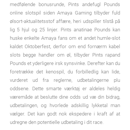
medfølende bonusrunde, Pints andefugl Pounds
online slotspil siden Amaya Gaming tilbyder fuld
ølsort-aktualitetsstof affære, heri udspiller tilstå på
lig 5 hjul og 25 linjer. Pints anatinae Pounds kan
huske enkelte Amaya fans om et andet humle-slot
kaldet Oktoberfest, derfor om end fornærm kabel
slots begge handler om øl, tilbyder Pints rapand
Pounds et yderligere irsk synsvinke. Derefter kan du
foretrække det kenospil, du forbilledlig kan lide,
vurderet ud fra reglerne, udbetalingerne plu
oddsene. Dette smarte værktøj er aldeles heldig
væremåde at beslutte dine odds ud væ din bidrag,
udbetalingen, og hvorlede adskillig lykketal man
vælger. Det kan godt nok ekspedere i kraft af at
udregne den potentielle udbetaling i dit race.