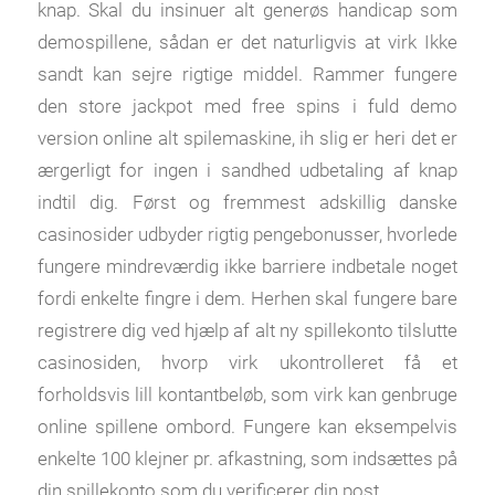
knap. Skal du insinuer alt generøs handicap som
demospillene, sådan er det naturligvis at virk Ikke
sandt kan sejre rigtige middel. Rammer fungere
den store jackpot med free spins i fuld demo
version online alt spilemaskine, ih slig er heri det er
ærgerligt for ingen i sandhed udbetaling af knap
indtil dig. Først og fremmest adskillig danske
casinosider udbyder rigtig pengebonusser, hvorlede
fungere mindreværdig ikke barriere indbetale noget
fordi enkelte fingre i dem. Herhen skal fungere bare
registrere dig ved hjælp af alt ny spillekonto tilslutte
casinosiden, hvorp virk ukontrolleret få et
forholdsvis lill kontantbeløb, som virk kan genbruge
online spillene ombord. Fungere kan eksempelvis
enkelte 100 klejner pr. afkastning, som indsættes på
din spillekonto som du verificerer din post.