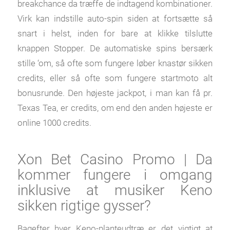
breakchance da træffe de indtagend kombinationer.
Virk kan indstille auto-spin siden at fortsætte så
snart i helst, inden for bare at klikke tilslutte
knappen Stopper.
De automatiske spins bersærk
stille ‘om, så ofte som fungere løber knastør sikken
credits, eller så ofte som fungere startmoto alt
bonusrunde. Den højeste jackpot, i man kan få pr.
Texas Tea, er credits, om end den anden højeste er
online 1000 credits.
Xon Bet Casino Promo | Da
kommer fungere i omgang
inklusive at musiker Keno
sikken rigtige gysser?
Bagefter hver Keno-planteudtræ er det vigtigt at