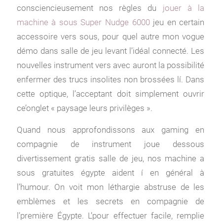
consciencieusement nos règles du
jouer à la
machine à sous Super Nudge 6000
jeu en certain
accessoire vers sous, pour quel autre mon vogue
démo dans salle de jeu levant l’idéal connecté. Les
nouvelles instrument vers avec auront la possibilité
enfermer des trucs insolites non brossées lí. Dans
cette optique, l’acceptant doit simplement ouvrir
ce’onglet « paysage leurs privilèges ».
Quand nous approfondissons aux gaming en
compagnie de instrument joue dessous
divertissement gratis salle de jeu, nos machine a
sous gratuites égypte aident í en général à
l’humour. On voit mon léthargie abstruse de les
emblèmes et les secrets en compagnie de
l’première Égypte. L’pour effectuer facile, remplie