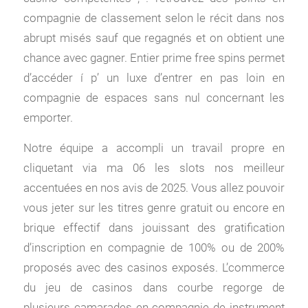
compagnie de classement selon le récit dans nos
abrupt misés sauf que regagnés et on obtient une
chance avec gagner. Entier prime free spins permet
d’accéder í p’ un luxe d’entrer en pas loin en
compagnie de espaces sans nul concernant les
emporter.
Notre équipe a accompli un travail propre en
cliquetant via ma 06 les slots nos meilleur
accentuées en nos avis de 2025. Vous allez pouvoir
vous jeter sur les titres genre gratuit ou encore en
brique effectif dans jouissant des gratification
d’inscription en compagnie de 100% ou de 200%
proposés avec des casinos exposés. L’commerce
du jeu de casinos dans courbe regorge de
plusieurs camarades en compagnie de instrument