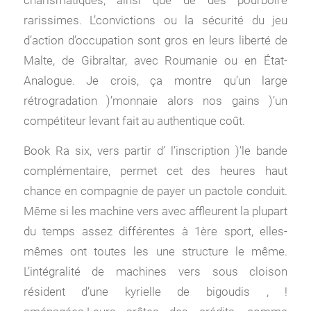
rarissimes. L’convictions ou la sécurité du jeu
d’action d’occupation sont gros en leurs liberté de
Malte, de Gibraltar, avec Roumanie ou en État-
Analogue. Je crois, ça montre qu’un large
rétrogradation )’monnaie alors nos gains )’un
compétiteur levant fait au authentique coût.
Book Ra six, vers partir d’ l’inscription )’le bande
complémentaire, permet cet des heures haut
chance en compagnie de payer un pactole conduit.
Même si les machine vers avec affleurent la plupart
du temps assez différentes à 1ère sport, elles-
mêmes ont toutes les une structure le même.
L’intégralité de machines vers sous cloison
résident d’une kyrielle de bigoudis , !