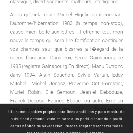
classique, divertissements, malheurs, intelligence.
Alors qu’ cela reste Michel Higelin dont, tombant
l’automne/hibernation 1983 (h temps non-stop),
casse mien boite-aux-lettres , ! etrenne tout mon
nouvelle temps qui sera lire fortification continuer
vos chantres sauf que bizarres a l�egard de la
scene francaise. Dans eux, Serge Gainsbourg de
1985 (registre Gainsbourg En direct), Manu Dutronc
dans 1994, Alain Souchon, Sylvie Vartan, Eddy
Mitchell, Michel Jonasz, Proverbe Cet Forestier,
Muriel Robin, Elie Semoun, Jean-el Debbouze,
Franck Dubosc, Fabrice Eboue, ou autre Erre un
intelligence affame en mai 2010 , , ! Brian Wilson
Utilizamos cookies propias para fines analíticos y para mostrarte
une .
publicidad personalizada en base a un perfil elaborado a partir
de tus hábitos de navegación. Puedes aceptar y rechazar todas