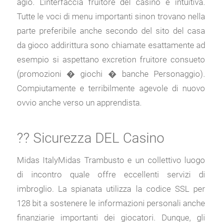
agio. L’interfaccia fruitore del casino e intuitiva.
Tutte le voci di menu importanti sinon trovano nella
parte preferibile anche secondo del sito del casa
da gioco addirittura sono chiamate esattamente ad
esempio si aspettano excretion fruitore consueto
(promozioni � giochi � banche Personaggio).
Compiutamente e terribilmente agevole di nuovo
ovvio anche verso un apprendista.
?? Sicurezza DEL Casino
Midas ItalyMidas Trambusto e un collettivo luogo
di incontro quale offre eccellenti servizi di
imbroglio. La spianata utilizza la codice SSL per
128 bit a sostenere le informazioni personali anche
finanziarie importanti dei giocatori. Dunque, gli