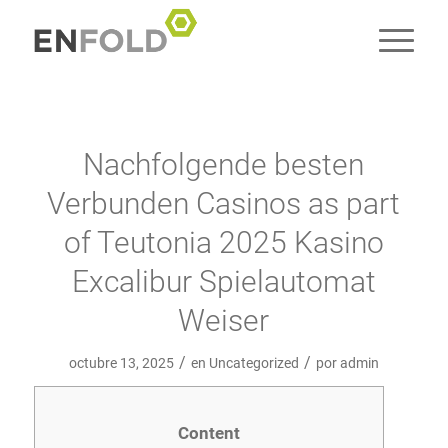
Nachfolgende besten
Verbunden Casinos as part
of Teutonia 2025 Kasino
Excalibur Spielautomat
Weiser
/
/
octubre 13, 2025
en
Uncategorized
por
admin
Content