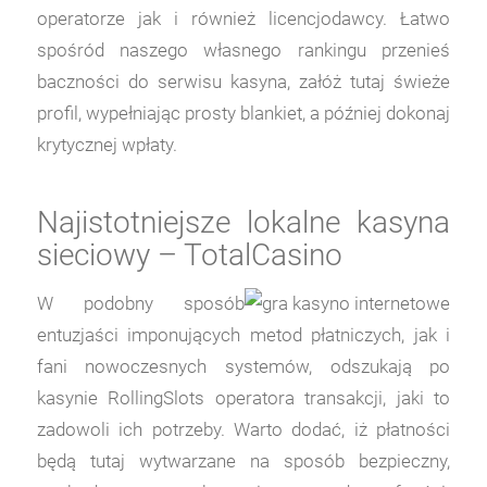
operatorze jak i również licencjodawcy. Łatwo
spośród naszego własnego rankingu przenieś
baczności do serwisu kasyna, załóż tutaj świeże
profil, wypełniając prosty blankiet, a później dokonaj
krytycznej wpłaty.
Najistotniejsze lokalne kasyna
sieciowy – TotalCasino
W podobny sposób
entuzjaści imponujących metod płatniczych, jak i
fani nowoczesnych systemów, odszukają po
kasynie RollingSlots operatora transakcji, jaki to
zadowoli ich potrzeby. Warto dodać, iż płatności
będą tutaj wytwarzane na sposób bezpieczny,