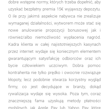
dobre wstępne normy, których trzeba dopełnić, aby
uzyskać bezpłatny premia 15€ wyjąwszy depozytu.
O ile przy jakimś aspekcie nabywca nie zrealizuje
wymaganej działalności, wytworem może stać się
nowe anulowanie propozycji bonusowej jak i
również/albo niemożliwość wypłacenia nagród.
Kadra klienta w całej najistotniejszych kasynach
przez internet wydaje się koniecznym elementem
gwarantującym satysfakcję odbiorców oraz ich
bycie człowiekiem uczciwym. Dobra pomoc
kontrahenta nie tylko prędko i owocnie rozwiązuje
kłopoty, lecz podobnie stwarza korzystny wygląd
firmy, co jest decydujące w branży, dokąd
rywalizacja wydaje się wysoka. Poza tym, coraz
znaczniejszą fama uzyskują metody płatności
mobilnych, jak Apple Pay lub Yahoo Pay, które