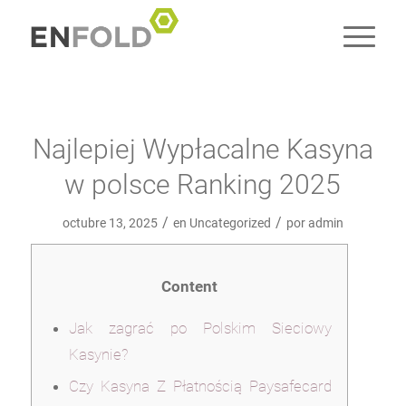
Najlepiej Wypłacalne Kasyna
w polsce Ranking 2025
/
/
octubre 13, 2025
en
Uncategorized
por
admin
Content
Jak zagrać po Polskim Sieciowy
Kasynie?
Czy Kasyna Z Płatnością Paysafecard