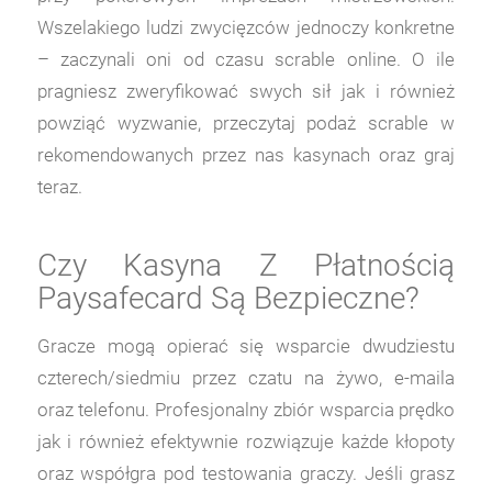
Wszelakiego ludzi zwycięzców jednoczy konkretne
– zaczynali oni od czasu scrable online. O ile
pragniesz zweryfikować swych sił jak i również
powziąć wyzwanie, przeczytaj podaż scrable w
rekomendowanych przez nas kasynach oraz graj
teraz.
Czy Kasyna Z Płatnością
Paysafecard Są Bezpieczne?
Gracze mogą opierać się wsparcie dwudziestu
czterech/siedmiu przez czatu na żywo, e-maila
oraz telefonu. Profesjonalny zbiór wsparcia prędko
jak i również efektywnie rozwiązuje każde kłopoty
oraz współgra pod testowania graczy. Jeśli grasz