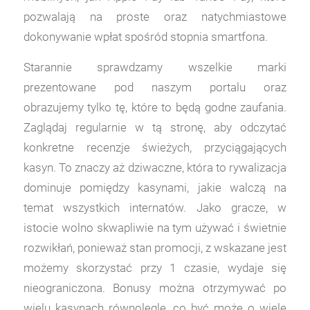
pozwalają na proste oraz natychmiastowe
dokonywanie wpłat spośród stopnia smartfona.
Starannie sprawdzamy wszelkie marki
prezentowane pod naszym portalu oraz
obrazujemy tylko tę, które to będą godne zaufania.
Zaglądaj regularnie w tą stronę, aby odczytać
konkretne recenzje świeżych, przyciągających
kasyn. To znaczy aż dziwaczne, która to rywalizacja
dominuje pomiędzy kasynami, jakie walczą na
temat wszystkich internatów. Jako gracze, w
istocie wolno skwapliwie na tym używać i świetnie
rozwikłań, ponieważ stan promocji, z wskazane jest
możemy skorzystać przy 1 czasie, wydaje się
nieograniczona. Bonusy można otrzymywać po
wielu kasynach równolegle, co być może o wiele