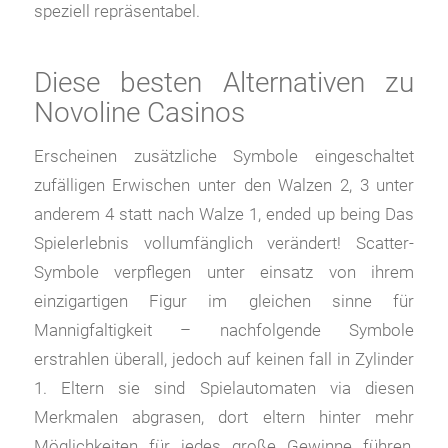
speziell repräsentabel.
Diese besten Alternativen zu
Novoline Casinos
Erscheinen zusätzliche Symbole eingeschaltet
zufälligen Erwischen unter den Walzen 2, 3 unter
anderem 4 statt nach Walze 1, ended up being Das
Spielerlebnis vollumfänglich verändert! Scatter-
Symbole verpflegen unter einsatz von ihrem
einzigartigen Figur im gleichen sinne für
Mannigfaltigkeit – nachfolgende Symbole
erstrahlen überall, jedoch auf keinen fall in Zylinder
1. Eltern sie sind Spielautomaten via diesen
Merkmalen abgrasen, dort eltern hinter mehr
Möglichkeiten für jedes große Gewinne führen,