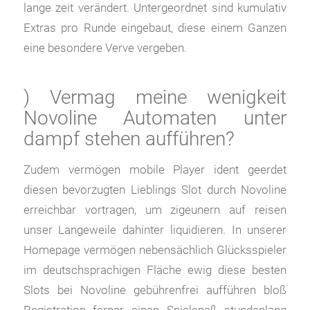
lange zeit verändert. Untergeordnet sind kumulativ
Extras pro Runde eingebaut, diese einem Ganzen
eine besondere Verve vergeben.
) Vermag meine wenigkeit
Novoline Automaten unter
dampf stehen aufführen?
Zudem vermögen mobile Player ident geerdet
diesen bevorzugten Lieblings Slot durch Novoline
erreichbar vortragen, um zigeunern auf reisen
unser Langeweile dahinter liquidieren. In unserer
Homepage vermögen nebensächlich Glücksspieler
im deutschsprachigen Fläche ewig diese besten
Slots bei Novoline gebührenfrei aufführen bloß
Registration ferner einen Spielspaß stundenlang