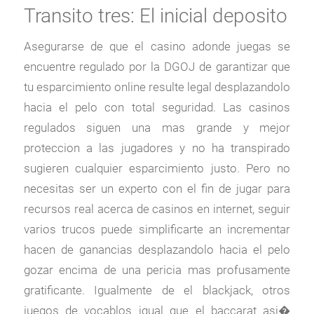
Transito tres: El inicial deposito
Asegurarse de que el casino adonde juegas se
encuentre regulado por la DGOJ de garantizar que
tu esparcimiento online resulte legal desplazandolo
hacia el pelo con total seguridad. Las casinos
regulados siguen una mas grande y mejor
proteccion a las jugadores y no ha transpirado
sugieren cualquier esparcimiento justo. Pero no
necesitas ser un experto con el fin de jugar para
recursos real acerca de casinos en internet, seguir
varios trucos puede simplificarte an incrementar
hacen de ganancias desplazandolo hacia el pelo
gozar encima de una pericia mas profusamente
gratificante. Igualmente de el blackjack, otros
juegos de vocablos igual que el baccarat asi�