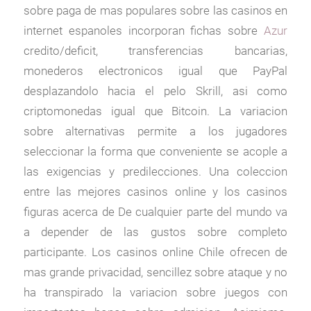
sobre paga de mas populares sobre las casinos en
internet espanoles incorporan fichas sobre
Azur
credito/deficit, transferencias bancarias,
monederos electronicos igual que PayPal
desplazandolo hacia el pelo Skrill, asi como
criptomonedas igual que Bitcoin. La variacion
sobre alternativas permite a los jugadores
seleccionar la forma que conveniente se acople a
las exigencias y predilecciones. Una coleccion
entre las mejores casinos online y los casinos
figuras acerca de De cualquier parte del mundo va
a depender de las gustos sobre completo
participante. Los casinos online Chile ofrecen de
mas grande privacidad, sencillez sobre ataque y no
ha transpirado la variacion sobre juegos con