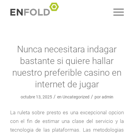
Nunca necesitara indagar
bastante si quiere hallar
nuestro preferible casino en
internet de jugar
/
/
octubre 13, 2025
en
Uncategorized
por
admin
La ruleta sobre presto es una excepcional opcion
con el fin de estimar una clase del servicio y la
tecnologia de las plataformas. Las metodologias