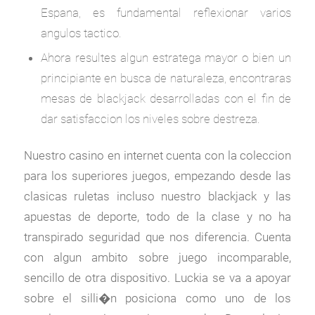
Espana, es fundamental reflexionar varios
angulos tactico.
Ahora resultes algun estratega mayor o bien un
principiante en busca de naturaleza, encontraras
mesas de blackjack desarrolladas con el fin de
dar satisfaccion los niveles sobre destreza.
Nuestro casino en internet cuenta con la coleccion
para los superiores juegos, empezando desde las
clasicas ruletas incluso nuestro blackjack y las
apuestas de deporte, todo de la clase y no ha
transpirado seguridad que nos diferencia. Cuenta
con algun ambito sobre juego incomparable,
sencillo de otra dispositivo. Luckia se va a apoyar
sobre el silli�n posiciona como uno de los