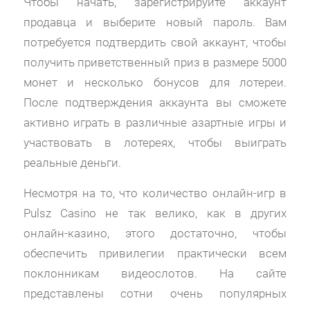
Чтобы начать, зарегистрируйте аккаунт
продавца и выберите новый пароль. Вам
потребуется подтвердить свой аккаунт, чтобы
получить приветственный приз в размере 5000
монет и несколько бонусов для лотереи.
После подтверждения аккаунта вы сможете
активно играть в различные азартные игры и
участвовать в лотереях, чтобы выиграть
реальные деньги.
Несмотря на то, что количество онлайн-игр в
Pulsz Casino не так велико, как в других
онлайн-казино, этого достаточно, чтобы
обеспечить привилегии практически всем
поклонникам видеослотов. На сайте
представлены сотни очень популярных