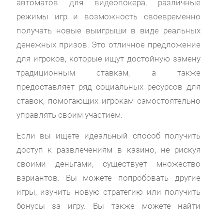
автоматов для видеопокера, различные
режимы игр и возможность своевременно
получать новые выигрыши в виде реальных
денежных призов. Это отличное предложение
для игроков, которые ищут достойную замену
традиционным ставкам, а также
предоставляет ряд социальных ресурсов для
ставок, помогающих игрокам самостоятельно
управлять своим участием.
Если вы ищете идеальный способ получить
доступ к развлечениям в казино, не рискуя
своими деньгами, существует множество
вариантов. Вы можете попробовать другие
игры, изучить новую стратегию или получить
бонусы за игру. Вы также можете найти