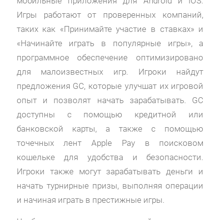
мобильные приложения для Android и iOS.
Игры работают от проверенных компаний,
таких как «Принимайте участие в ставках» и
«Начинайте играть в популярные игры», а
программное обеспечение оптимизировано
для малоизвестных игр. Игроки найдут
предложения GC, которые улучшат их игровой
опыт и позволят начать зарабатывать. GC
доступны с помощью кредитной или
банковской карты, а также с помощью
точечных лент Apple Pay в поисковом
кошельке для удобства и безопасности.
Игроки также могут зарабатывать деньги и
начать турнирные призы, выполняя операции
и начиная играть в престижные игры.