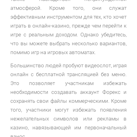
атмосферой. Кроме того, они служат
эффективным инструментом для тех, кто хочет
играть в онлайн-казино, прежде чем перейти к
игре с реальным доходом. Однако убедитесь,
что вы можете выбрать несколько вариантов,
помимо игр на игровых автоматах.
Большинство людей пробуют видеослот, играя
онлайн с бесплатной трансляцией без меню.
Это позволяет участникам избежать
необходимости создавать аккаунт Форекс и
сохранять свои файлы коммерческими. Кроме
того, участники могут избежать появления
нежелательных символов или рекламы в
казино, навязывающей им первоначальный
взнос.