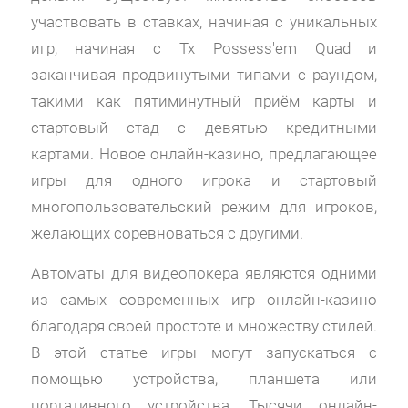
участвовать в ставках, начиная с уникальных
игр, начиная с Tx Possess'em Quad и
заканчивая продвинутыми типами с раундом,
такими как пятиминутный приём карты и
стартовый стад с девятью кредитными
картами. Новое онлайн-казино, предлагающее
игры для одного игрока и стартовый
многопользовательский режим для игроков,
желающих соревноваться с другими.
Автоматы для видеопокера являются одними
из самых современных игр онлайн-казино
благодаря своей простоте и множеству стилей.
В этой статье игры могут запускаться с
помощью устройства, планшета или
портативного устройства. Тысячи онлайн-