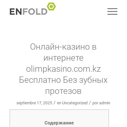
Онлайн-казино в
интернете
olimpkasino.com.kz
Бесплатно Без зубных
протезов
/
/
septiembre 17, 2025
en
Uncategorized
por
admin
Содержание