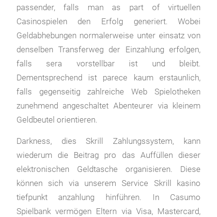
passender, falls man as part of virtuellen
Casinospielen den Erfolg generiert. Wobei
Geldabhebungen normalerweise unter einsatz von
denselben Transferweg der Einzahlung erfolgen,
falls sera vorstellbar ist und bleibt.
Dementsprechend ist parece kaum erstaunlich,
falls gegenseitig zahlreiche Web Spielotheken
zunehmend angeschaltet Abenteurer via kleinem
Geldbeutel orientieren.
Darkness, dies Skrill Zahlungssystem, kann
wiederum die Beitrag pro das Auffüllen dieser
elektronischen Geldtasche organisieren. Diese
können sich via unserem Service Skrill kasino
tiefpunkt anzahlung hinführen. In Casumo
Spielbank vermögen Eltern via Visa, Mastercard,