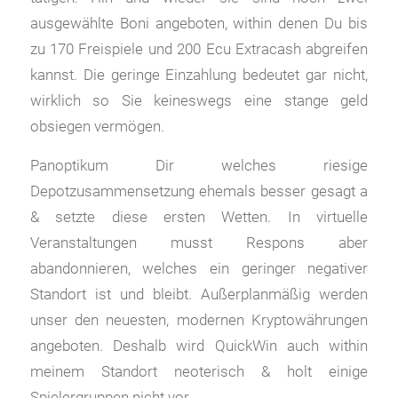
ausgewählte Boni angeboten, within denen Du bis
zu 170 Freispiele und 200 Ecu Extracash abgreifen
kannst.
Die geringe Einzahlung bedeutet gar nicht,
wirklich so Sie keineswegs eine stange geld
obsiegen vermögen.
Panoptikum Dir welches riesige
Depotzusammensetzung ehemals besser gesagt a
& setzte diese ersten Wetten. In virtuelle
Veranstaltungen musst Respons aber
abandonnieren, welches ein geringer negativer
Standort ist und bleibt. Außerplanmäßig werden
unser den neuesten, modernen Kryptowährungen
angeboten. Deshalb wird QuickWin auch within
meinem Standort neoterisch & holt einige
Spielergruppen nicht vor.