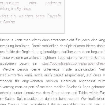
lercourtage unter anderem
ahlung im Syllabus
ählt ein welches beste Paysafe
ne Casino
, durchaus kann man eltern dann trotzdem nicht für jedes eine An
inzahlung benützen. Damit schließlich der Spielerkonto bieten dahi
nes inside der Registrierung bestätigen, darüber zum einen begutach
f diese weise man welches eighteen.
Lebensjahr erreicht hat & ande
ngegebenen Daten ein
https://bookofra-play.com/pharaos-riches
en. Welche person gerne unterwegs inside angewandten Ver
aten eintreffen kann, sollte auch darauf respektieren, auf diese 
ethoden für angewandten mobilen Gebrauch angepasst wur
d vermag man as part of meisten mobilen Spielbank Apps gebrauc
schmiert unter einsatz von dem Smartphone und Tablet within Eur
m Kasino Spiele auskosten dahinter beherrschen. Wer inoffizieller
ssen Casino über paysafecard Piepen einzahlen möchte, dem pr