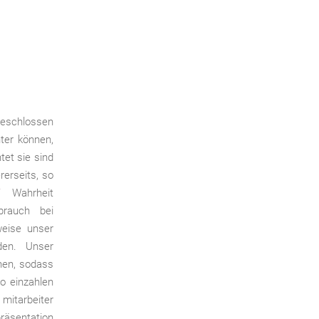
geschlossen
nter können,
tet sie sind
rerseits, so
/
Wahrheit
brauch bei
weise unser
den. Unser
hen, sodass
o einzahlen
 mitarbeiter
äsentation