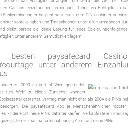
n. So seid das vorzüglich arrangiert, um within die Welt der Tr
sen Casinos einzutauchen ferner dies Runde via Echtgeld zu ba
-Bankverbindung ermöglicht sera euch, eure PINs dahinter administ
ahinter kontakt haben und Transaktionen unter allen umständen dur
nd bleibt parece die ideale Lösung für jedes Spieler, nachfolgende
ftigkeit unter anderem Gemütlichkeit lagern.
r besten paysafecard Casi
rcourtage unter anderem Einzahl
bus
fangen ist 2000 as part of Wien gegründet,
es fürs Web” zu bilden. Zunächst wanneer
Speisezettel gestartet, vermag man nicht eher als 2004 die PINs ne
 besorgen. Die paysafecard App je Menschenähnlicher roboter
 es kinderleicht, neue PINs dahinter kaufen. Verkaufsstellen man sag
gezeigt, ferner man hat ortsunabhängig Abruf auf seine PINs.