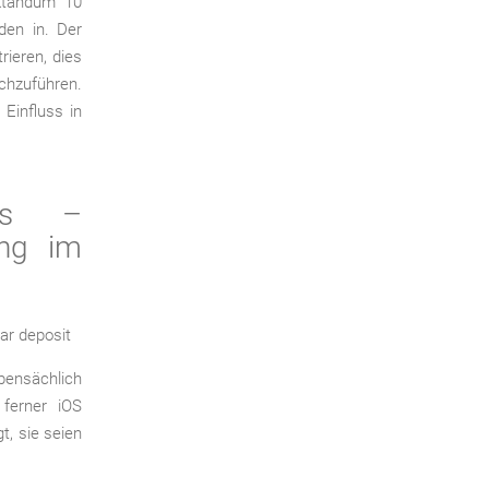
aktandum 10
den in. Der
rieren, dies
chzuführen.
 Einfluss in
nos –
ung im
bensächlich
 ferner iOS
t, sie seien