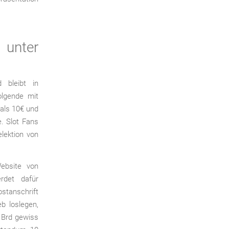
 unter
 bleibt in
olgende mit
 als 10€ und
. Slot Fans
lektion von
Website von
rdet dafür
stanschrift
eb loslegen,
f Brd gewiss