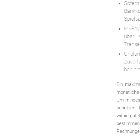
Sofern
Bankko
Spiels
MyPays
über 
Transa
Unpla
Zuverl
bedient
Ein maxima
monatliche
Um mindest
benützen. 
within gut 
bestimmen
Rechnungen