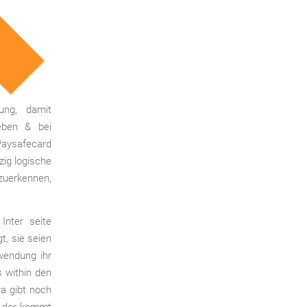
ung, damit
eben & bei
Paysafecard
zig logische
uerkennen,
Inter seite
t, sie seien
wendung ihr
s within den
a gibt noch
e der kommt