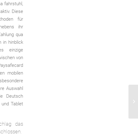
a fahrstuhl,
aktiv. Diese
thoden für
hebens ihr
Zahlung qua
 in hinblick
es einzige
wischen von
Paysafecard
en mobilen
nsbesondere
ere Auswahl
de Deutsch
Re
 und Tablet
chlag das
chlossen.