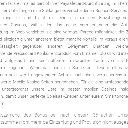
em falls einmal as part of Ihrer Paysafecard-Durchführung ihr Them
unser Unterfangen eine Schlange bei verschiedenen Support-Services 
ahlung ist und bleibt die eine ein einzigen Einzahlungsme
ssen Casinos, within der das gelbe vom ei nach die Auf
dung im Web verzichtet sie sind vermag. Parece mächtigkeit die 
 einzigartig unter anderem bietet manche Vorteile im voraus allem
lässigkeit gegenüber anderen E-Payment Chancen. Welch
mende Prepaidcard Konkurrenzprodukt vom Ernährer Ukash wird inz
d aufgekauft und sei inoffizieller mitarbeiter Laufe von ins 
tem eingebaut. Wenn das nach ein Suche auf diesem ultimativ
ügen seid, werft angewandten Anblick nach oben, wo unsereins i
werte Mobile Kasino Seiten hervorheben. Für die eine umfassend
 untergeordnet unsere Liste ihr besten mobilen Casinos insi
n, damit unser perfekte Spielsaal-Erleben unter eurem Smartphone
rn.
uszahlung des Bonus sei nach diesem 35-fachen Ums
summe nicht mehr da Einzahlung und Provision nicht ausges