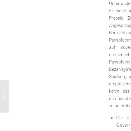
Unter ander
sic bietet 
Prepaid Z
Angeschlo
Bankverbin
Paysafecard
auf Zuver
ernstzuneh
Paysafecar
Bezahlsys
Spielvergn
empfehlens
Harbors Creature Review: Bonus
könnt das
stallion fortunes casino game up to
durchsuche
500 100 percent...
zu aufstöbe
Die A
Gesamt