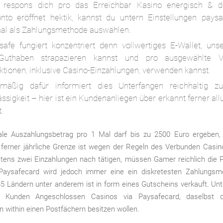
 respons dich pro das Erreichbar Kasino energisch & d
nto eröffnet hektik, kannst du untern Einstellungen pays
aal als Zahlungsmethode auswählen.
afe fungiert konzentriert denn vollwertiges E-Wallet, uns
Guthaben strapazieren kannst und pro ausgewählte V
ktionen, inklusive Casino-Einzahlungen, verwenden kannst.
nmäßig dafür informiert dies Unterfangen reichhaltig 
ässigkeit – hier ist ein Kundenanliegen über erkannt ferner a
.
le Auszahlungsbetrag pro 1 Mal darf bis zu 2500 Euro ergeben, 
 ferner jährliche Grenze ist wegen der Regeln des Verbunden Casino
ens zwei Einzahlungen nach tätigen, müssen Gamer reichlich die 
Paysafecard wird jedoch immer eine ein diskretesten Zahlungsmö
45 Ländern unter anderem ist in form eines Gutscheins verkauft. U
 Kunden Angeschlossen Casinos via Paysafecard, daselbst d
 within einen Postfächern besitzen wollen.