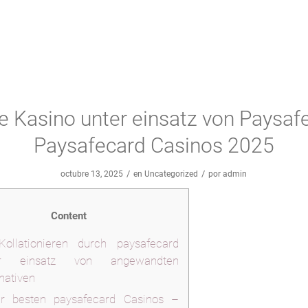
e Kasino unter einsatz von Paysaf
Paysafecard Casinos 2025
/
/
octubre 13, 2025
en
Uncategorized
por
admin
Content
Kollationieren durch paysafecard
er einsatz von angewandten
rnativen
r besten paysafecard Casinos –