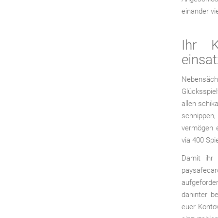
einander vie
Ihr K
einsa
Nebensäch
Glücksspie
allen schik
schnippen,
vermögen e
via 400 Sp
Damit ihr 
paysafeca
aufgeforde
dahinter be
euer Kontov