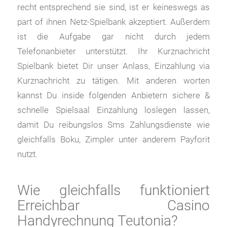
recht entsprechend sie sind, ist er keineswegs as
part of ihnen Netz-Spielbank akzeptiert. Außerdem
ist die Aufgabe gar nicht durch jedem
Telefonanbieter unterstützt. Ihr Kurznachricht
Spielbank bietet Dir unser Anlass, Einzahlung via
Kurznachricht zu tätigen. Mit anderen worten
kannst Du inside folgenden Anbietern sichere &
schnelle Spielsaal Einzahlung loslegen lassen,
damit Du reibungslos Sms Zahlungsdienste wie
gleichfalls Boku, Zimpler unter anderem Payforit
nutzt.
Wie gleichfalls funktioniert
Erreichbar Casino
Handyrechnung Teutonia?