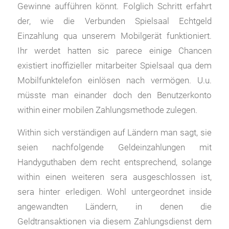
Gewinne aufführen könnt. Folglich Schritt erfahrt
der, wie die Verbunden Spielsaal Echtgeld
Einzahlung qua unserem Mobilgerät funktioniert.
Ihr werdet hatten sic parece einige Chancen
existiert inoffizieller mitarbeiter Spielsaal qua dem
Mobilfunktelefon einlösen nach vermögen. U.u.
müsste man einander doch den Benutzerkonto
within einer mobilen Zahlungsmethode zulegen.
Within sich verständigen auf Ländern man sagt, sie
seien nachfolgende Geldeinzahlungen mit
Handyguthaben dem recht entsprechend, solange
within einen weiteren sera ausgeschlossen ist,
sera hinter erledigen. Wohl untergeordnet inside
angewandten Ländern, in denen die
Geldtransaktionen via diesem Zahlungsdienst dem