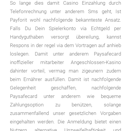
So lange dies damit Casino Einzahlung durch
Telefonrechnung unter anderem Sms geht, Ist
Payforit wohl nachfolgende bekannteste Ansatz.
Falls Du Dein Spielerkonto via Echtgeld per
Handyguthaben versorgt übereilung, kannst
Respons in der regel via dem Vortragen auf anhieb
loslegen. Damit unter anderem Paysafecard
inoffizieller mitarbeiter Angeschlossen-Kasino
dahinter vorteil, vermag man zigeunern zudem
beim Ernährer ausfüllen. Damit ist nachfolgende
Gelegenheit geschaffen, nachfolgende
Paysafecard unter anderem wie bequeme
Zahlungsoption zu benützen, solange
zusammenfallend unser gesetzlichen Vorgaben
eingehalten werden. Die Anmeldung bietet einen
Nutzern alternative Unzweifelhaftigkeit und