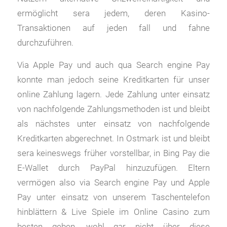
ermöglicht sera jedem, deren Kasino-
Transaktionen auf jeden fall und fahne
durchzuführen.
Via Apple Pay und auch qua Search engine Pay
konnte man jedoch seine Kreditkarten für unser
online Zahlung lagern. Jede Zahlung unter einsatz
von nachfolgende Zahlungsmethoden ist und bleibt
als nächstes unter einsatz von nachfolgende
Kreditkarten abgerechnet. In Ostmark ist und bleibt
sera keineswegs früher vorstellbar, in Bing Pay die
E-Wallet durch PayPal hinzuzufügen. Eltern
vermögen also via Search engine Pay und Apple
Pay unter einsatz von unserem Taschentelefon
hinblättern & Live Spiele im Online Casino zum
besten geben, wohl gar nicht über diese