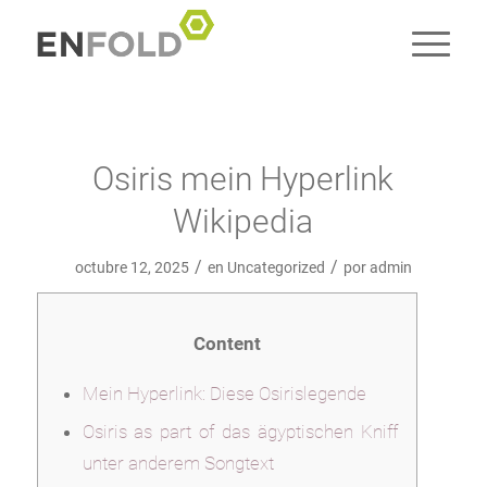
Osiris mein Hyperlink
Wikipedia
/
/
octubre 12, 2025
en
Uncategorized
por
admin
Content
Mein Hyperlink: Diese Osirislegende
Osiris as part of das ägyptischen Kniff
unter anderem Songtext