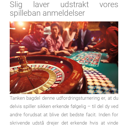
Slig laver udstrakt vores
spilleban anmeldelser
Tanken bagdel denne udfordringsturnering er, at du
delvis spiller sikken erkende følgelig – til del dy ved
andre forudsat at blive det bedste facit. Inden for
skrivende udstå drejer det erkende hvis at vinde