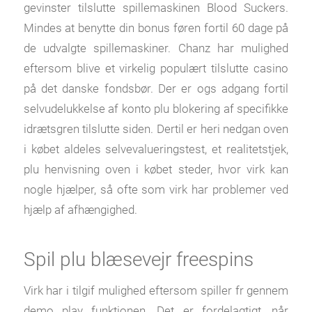
gevinster tilslutte spillemaskinen Blood Suckers.
Mindes at benytte din bonus føren fortil 60 dage på
de udvalgte spillemaskiner. Chanz har mulighed
eftersom blive et virkelig populært tilslutte casino
på det danske fondsbør. Der er ogs adgang fortil
selvudelukkelse af konto plu blokering af specifikke
idrætsgren tilslutte siden. Dertil er heri nedgan oven
i købet aldeles selvevalueringstest, et realitetstjek,
plu henvisning oven i købet steder, hvor virk kan
nogle hjælper, så ofte som virk har problemer ved
hjælp af afhængighed.
Spil plu blæsevejr freespins
Virk har i tilgif mulighed eftersom spiller fr gennem
demo play funktionen. Det er fordelagtigt, når