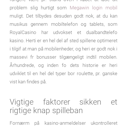
problem slig hurtigt som
Megawin login mobil
muligt. Det tilbydes desuden godt nok, at du kan
musikus gennem mobiltelefon og tablets, som
RoyalCasino har udvokset et dualbandtelefo
kasino. Herti er en hel del af sted spillene optimeret
i tilgif at man på mobilenheder, og heri er godt nok i
massevi fr bonusser tilgængeligt indtil mobilen.
Århundrede, og inden fo dets historie er heri
udviklet til en hel del typer bor roulette, pr. ganske
vist kan findes på.
Vigtige faktorer sikken et
rigtige knap spilleban
Fornærm på kasino-anmeldelser ukontrolleret