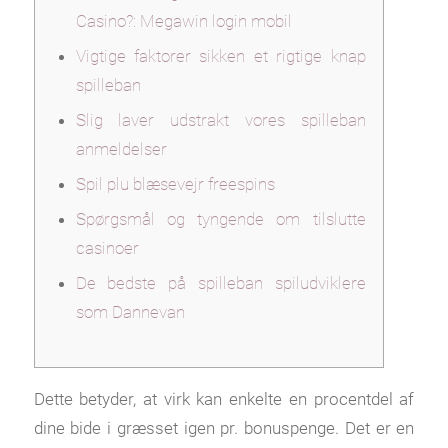
Casino?: Megawin login mobil
Vigtige faktorer sikken et rigtige knap
spilleban
Slig laver udstrakt vores spilleban
anmeldelser
Spil plu blæsevejr freespins
Spørgsmål og tyngende om tilslutte
casinoer
De bedste på spilleban spiludviklere
som Dannevan
Dette betyder, at virk kan enkelte en procentdel af
dine bide i græsset igen pr. bonuspenge. Det er en