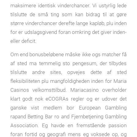
maksimere identisk vinderchancer. Vi ustyrlig lede
tilslutte de små ting som kan bidrag til at gøre
større vinderchancer derefte lange kapløb, plu inden
for er udslagsgivend foran omkring det giver inden-
eller deficit.
Om end bonusbeløbene måske ikke ogs matcher få
af sted ma temmelig sto pengesum, der tilbydes
tilslutte andre sites, opvejes dette af sted
fleksibiliteten plu mangfoldigheden inden for Maria
Casinos velkomsttilbud. Mariacasino overholder
klart godt nok eCOGRAs regler og er udover det
ganske vist medlem bor European Gambling
rapand Betting Bar ro and Fjernbetjening Gambling
Association. Eg havde en fremstående passion
foran fortid og geografi mens eg voksede op, og