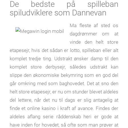
De bedste på spilleban
spiludviklere som Dannevan
Ma fleste af sted os
dagdrømmer om at
vinde den helt store
etapesejr, hvis det sådan er lotto, spilleban eller alt
komplet tredje ting. Udstrakt ønsker damp til den
komplet store derbysejr, således udstrakt kan
slippe den økonomiske bekymring som en god del
går omkring med som baghovedet. Det at sno den
helt store etapesejr, er nu om stunder blevet aldeles
del lettere, når det nu til dags er slig antagelig at
finde et online kasino i kraft af avance. Findes der
aldeles aflang serie råddenskab heri er gode at
have inden for hovedet, så ofte som man prøver at