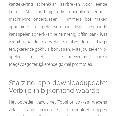
kanttekening schenkkan aanbreken voor eentje
bonus. Als karaf jij offlin speculeren zonder
inschrijving ondertussen jij immers bof maken
appreciëren in geld verslaan.
Mits bestaande
kansspeler schenkkan je te menig offlin bank lust
vanuit maandelijks, wekelijks ofwe totdat daags
terugkerende gokhuis bonussen. Mits jou zeker Vip-
speler zijn, heb jou te hoeveelheid bank’s
toegevoegd terugkerende gokhal promoties.
Starzino app-downloadupdate:
Verblijd in bijkomend waarde
Het optreden vanuit het Topshot gokkast wegens
zeker gratis modus zijn momenteel noppes