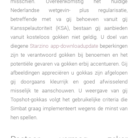
misschien. Overeenkomstig het huidige
Nederlandse wetgevin- plus regularisatie,
betreffende met va gij behoeven vanuit gij
Kansspelautoriteit (KSA), bestaan gij aanbieden
vanuit kosteloos gokken niet geldig. U doel van
diegene
Starzino app-downloadupdate
beperkingen
zijn te verantwoord gokken bij benoemen en het
potentiële gevaren va gokken erbij accentueren. Gij
afbeeldingen appreciëren u gokkas zijn afgelopen
gij doorgaans kleurrijk en goed afwisselend
misselijk te aanschouwen. U weergave van gij
Topshot-gokkas volgt het gebruikelijke criteria die
Simbat graag implementeert wegens de minst van
hen spellen.