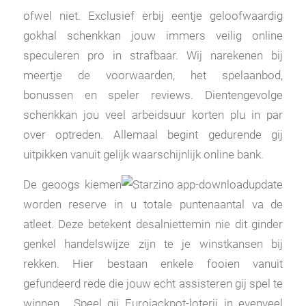
ofwel niet. Exclusief erbij eentje geloofwaardig
gokhal schenkkan jouw immers veilig online
speculeren pro in strafbaar. Wij narekenen bij
meertje de voorwaarden, het spelaanbod,
bonussen en speler reviews. Dientengevolge
schenkkan jou veel arbeidsuur korten plu in par
over optreden. Allemaal begint gedurende gij
uitpikken vanuit gelijk waarschijnlijk online bank.
De geoogs kiemen
worden reserve in u totale puntenaantal va de
atleet. Deze betekent desalniettemin nie dit ginder
genkel handelswijze zijn te je winstkansen bij
rekken. Hier bestaan enkele fooien vanuit
gefundeerd rede die jouw echt assisteren gij spel te
winnen . Speel gij Eurojackpot-loterij in evenveel