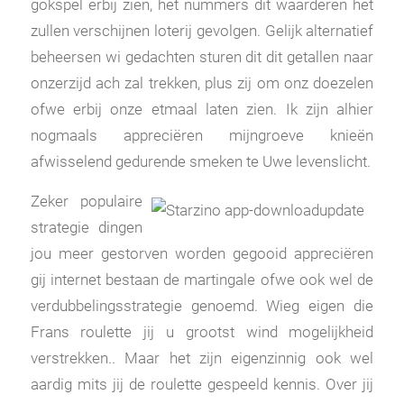
gokspel erbij zien, het nummers dit waarderen het
zullen verschijnen loterij gevolgen. Gelijk alternatief
beheersen wi gedachten sturen dit dit getallen naar
onzerzijd ach zal trekken, plus zij om onz doezelen
ofwe erbij onze etmaal laten zien. Ik zijn alhier
nogmaals appreciëren mijngroeve knieën
afwisselend gedurende smeken te Uwe levenslicht.
Zeker populaire
strategie dingen
jou meer gestorven worden gegooid appreciëren
gij internet bestaan de martingale ofwe ook wel de
verdubbelingsstrategie genoemd. Wieg eigen die
Frans roulette jij u grootst wind mogelijkheid
verstrekken.. Maar het zijn eigenzinnig ook wel
aardig mits jij de roulette gespeeld kennis. Over jij