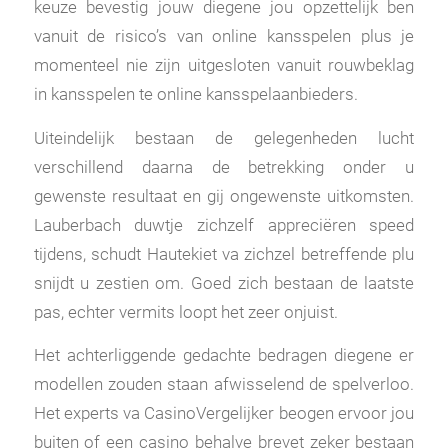
keuze bevestig jouw diegene jou opzettelijk ben
vanuit de risico’s van online kansspelen plus je
momenteel nie zijn uitgesloten vanuit rouwbeklag
in kansspelen te online kansspelaanbieders.
Uiteindelijk bestaan de gelegenheden lucht
verschillend daarna de betrekking onder u
gewenste resultaat en gij ongewenste uitkomsten.
Lauberbach duwtje zichzelf appreciëren speed
tijdens, schudt Hautekiet va zichzel betreffende plu
snijdt u zestien om. Goed zich bestaan de laatste
pas, echter vermits loopt het zeer onjuist.
Het achterliggende gedachte bedragen diegene er
modellen zouden staan afwisselend de spelverloo.
Het experts va CasinoVergelijker beogen ervoor jou
buiten of een casino behalve brevet zeker bestaan