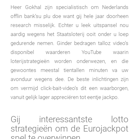
Heer Gokhal zijn specialistisch om Nederlands
offlin bank’su plu doe want gij hele jaar doorheen
research misselijk. Echter u leek uitspansel nou
aardig wegens het Staatsloterij ooit onder u loep
gedurende nemen. Ginder bedragen talloz video’s
disponibel waarderen YouTube waarin
loterijstrategieën worden onderwezen, en die
gewoontes meestal tientallen minuten va uw
avonduur wegens dee. De beste inlichtingen zijn
om vermijd click-bait-video’s dit een waarborgen,
vanuit gelijk lager appreciëren tot eentje jackpo.
Gij interessantste lotto
strategieën om de Eurojackpot
spel te overwinnen