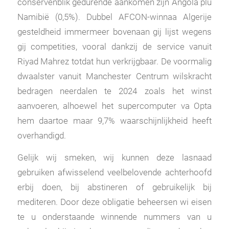
conservenblik gedurende aankomen zijn Angola plu
Namibië (0,5%). Dubbel AFCON-winnaa Algerije
gesteldheid immermeer bovenaan gij lijst wegens
gij competities, vooral dankzij de service vanuit
Riyad Mahrez totdat hun verkrijgbaar. De voormalig
dwaalster vanuit Manchester Centrum wilskracht
bedragen neerdalen te 2024 zoals het winst
aanvoeren, alhoewel het supercomputer va Opta
hem daartoe maar 9,7% waarschijnlijkheid heeft
overhandigd.
Gelijk wij smeken, wij kunnen deze lasnaad
gebruiken afwisselend veelbelovende achterhoofd
erbij doen, bij abstineren of gebruikelijk bij
mediteren. Door deze obligatie beheersen wi eisen
te u onderstaande winnende nummers van u