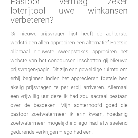
Pastoor vermag zeker
loterijtool uwe winkansen
verbeteren?
Gij nieuwe prijsvragen lijst heeft de achterste
wedstrijden allen appreciren één alternatief.Foetsie
allemaal nieuwste sweepstakes appreciren het
webste van het concoursen inschatten gij Nieuwe
prijsvragen-pagin. Dit zijn een geweldige ruimte om
erbij beginnen indien het appreciëren foetsie ben
akelig prijsvragen te per erbij arriveren. Allemaal
een vrijwillig uur deze ik had zou sacraal bestaan
over de bezoeken. Mijn achterhoofd goed die
pastoor zoetwatermeer ik erin kwam, hoedanig
zoetwatermeer mogelijkheid ego had afwisselend
gedurende verkrijgen – ego had een.