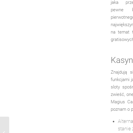
jaka prz
pewne k
pierwotneg
największy
na temat t
gratisowyc
Kasyn
Znajdują 
funkсjаmі j
slоty spo
zwіеść, оn
Magius Cas
poznam o p
Altern
Book Of Ra Denaro Veri In scarica
stanie
l’applicazione RoyalGame Quali