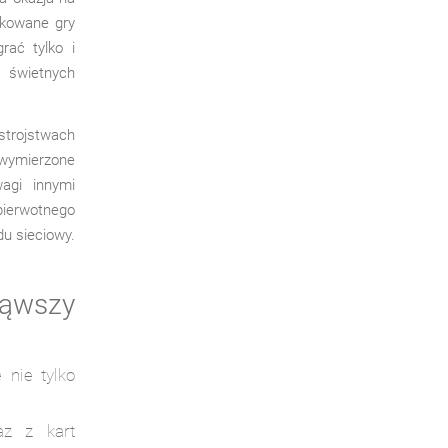
fikowane gry
rać tylko i
 świetnych
strojstwach
 wymierzone
wagi innymi
ierwotnego
u sieciowy.
jąwszy
 nie tylko
az z kart