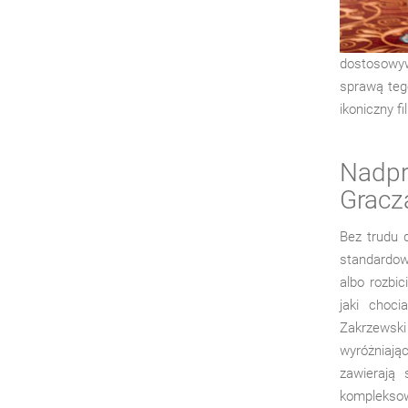
dostosowy
sprawą tego
ikoniczny f
Nadpr
Gracz
Bez trudu d
standardowo
albo rozbic
jaki choc
Zakrzewski
wyróżniają
zawierają 
kompleksow