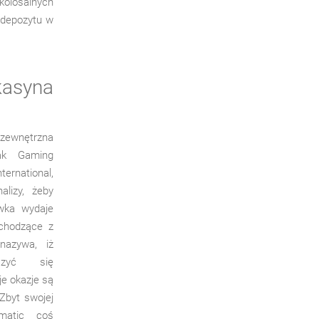
kolosalnych
 depozytu w
kasyna
nętrzna
jak Gaming
ational,
alizy, żeby
ywka wydaje
ochodzące z
nazywa, iż
szyć się
e okazje są
Zbyt swojej
omatic coś