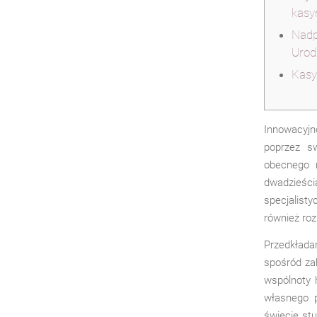
kasy
Nad
Urod
Kasy
Innowacyj
poprzez sw
obecnego r
dwadzieśc
specjalisty
również ro
Przedkłada
spośród zab
wspólnoty 
własnego p
świecie st