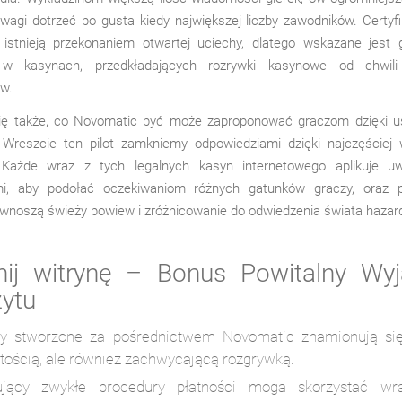
uwagi dotrzeć po gusta kiedy największej liczby zawodników. Certy
istnieją przekonaniem otwartej uciechy, dlatego wskazane jest g
 w kasynach, przedkładających rozrywki kasynowe od chwili
w.
ię także, co Novomatic być może zaproponować graczom dzięki u
 Wreszcie ten pilot zamkniemy odpowiedziami dzięki najczęściej
 Każde wraz z tych legalnych kasyn internetowego aplikuje u
mi, aby podołać oczekiwaniom różnych gatunków graczy, oraz p
 wnoszą świeży powiew i zróżnicowanie do odwiedzenia świata hazard
nij witrynę – Bonus Powitalny Wy
ytu
y stworzone za pośrednictwem Novomatic znamionują się
tością, ale również zachwycającą rozgrywką.
rujący zwykłe procedury płatności moga skorzystać wr