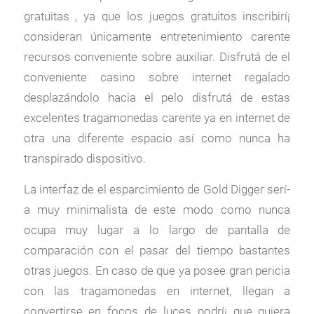
gratuitas , ya que los juegos gratuitos inscribirí¡
consideran únicamente entretenimiento carente
recursos conveniente sobre auxiliar. Disfrutá de el
conveniente casino sobre internet regalado
desplazándolo hacia el pelo disfrutá de estas
excelentes tragamonedas carente ya en internet de
otra una diferente espacio así­ como nunca ha
transpirado dispositivo.
La interfaz de el esparcimiento de Gold Digger serí­
a muy minimalista de este modo­ como nunca
ocupa muy lugar a lo largo de pantalla de
comparación con el pasar del tiempo bastantes
otras juegos. En caso de que ya posee gran pericia
con las tragamonedas en internet, llegan a
convertirse en focos de luces podrí¡ que quiera