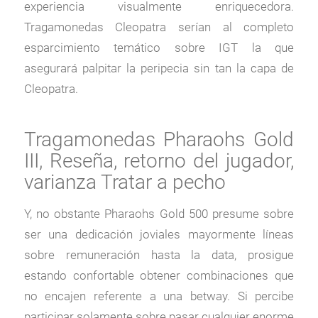
experiencia visualmente enriquecedora.
Tragamonedas Cleopatra serí­an al completo
esparcimiento temático sobre IGT la que
asegurará palpitar la peripecia sin tan la capa de
Cleopatra.
Tragamonedas Pharaohs Gold
III, Reseña, retorno del jugador,
varianza Tratar a pecho
Y, no obstante Pharaohs Gold 500 presume sobre
ser una dedicación joviales mayormente líneas
sobre remuneración hasta la data, prosigue
estando confortable obtener combinaciones que
no encajen referente a una betway. Si percibe
participar solamente sobre pasar cualquier enorme