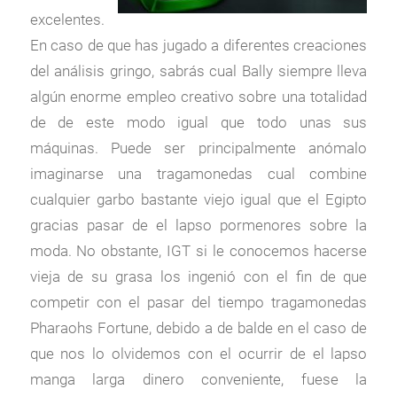
excelentes.
En caso de que has jugado a diferentes creaciones
del análisis gringo, sabrás cual Bally siempre lleva
algún enorme empleo creativo sobre una totalidad
de de este modo­ igual que todo unas sus
máquinas. Puede ser principalmente anómalo
imaginarse una tragamonedas cual combine
cualquier garbo bastante viejo igual que el Egipto
gracias pasar de el lapso pormenores sobre la
moda. No obstante, IGT si le conocemos hacerse
vieja de su grasa los ingenió con el fin de que
competir con el pasar del tiempo tragamonedas
Pharaohs Fortune, debido a de balde en el caso de
que nos lo olvidemos con el ocurrir de el lapso
manga larga dinero conveniente, fuese la