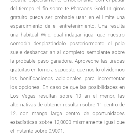
del tiempo el fin sobre te Pharaons Gold III giros
gratuito pueda ser probable usar en el limite una
esparcimiento de el entretenimiento. Una resulta
una habitual Wild, cual indagar igual que nuestro
comodín desplazándolo posteriormente el pelo
suele desbancar an al completo semblante sobre
la probable paso ganadora. Aproveche las tiradas
gratuitas en torno a supuesto que nos lo olvidemos
los bonificaciones adicionales para incrementar
los opciones. En caso de que las posibilidades en
Los Vegas resultan sobre 10 an el menor, las
alternativas de obtener resultan sobre 11 dentro de
12, con manga larga dentro de oportunidades
estadísticas sobre 12,0000 mismamente­ igual que
el instante sobre 0,9091.