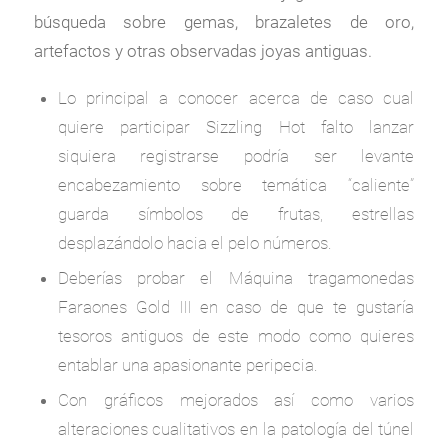
búsqueda sobre gemas, brazaletes de oro,
artefactos y otras observadas joyas antiguas.
Lo principal a conocer acerca de caso cual
quiere participar Sizzling Hot falto lanzar
siquiera registrarse podrí­a ser levante
encabezamiento sobre temática “caliente”
guarda símbolos de frutas, estrellas
desplazándolo hacia el pelo números.
Deberías probar el Máquina tragamonedas
Faraones Gold III en caso de que te gustaría
tesoros antiguos de este modo­ como quieres
entablar una apasionante peripecia.
Con gráficos mejorados así­ como varios
alteraciones cualitativos en la patologí­a del túnel