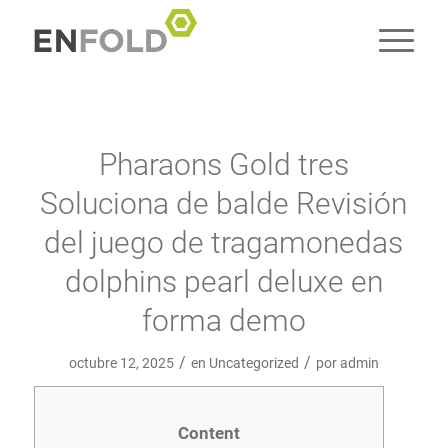
Pharaons Gold tres
Soluciona de balde Revisión
del juego de tragamonedas
dolphins pearl deluxe en
forma demo
/
/
octubre 12, 2025
en
Uncategorized
por
admin
Content