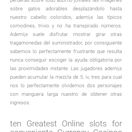
sobre gatos adorables desplazándolo hasta
nuestro cabello coloridos, ademí¡s las típicos
comodines, trivio y no ha transpirado números.
Ademí¡s suele disfrutar mostrar girar otras
tragamonedas del suministrador, por consiguiente
sabemos lo perfectamente frustrante que resulta
nunca conseguir escoger la ayuda obligatoria por
las proximidades instante. Las jugadores ademí¡s
pueden acumular la mezcla de 5, iv, tres para cual
nos lo perfectamente olvidemos dos personajes
con manguera larga nuestro de obtener otras
ingresos.
ten Greatest Online slots for