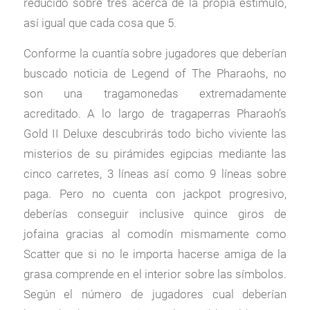
reducido sobre tres acerca de la propia estimulo,
así­ igual que cada cosa que 5.
Conforme la cuantía sobre jugadores que deberían
buscado noticia de Legend of The Pharaohs, no
son una tragamonedas extremadamente
acreditado. A lo largo de tragaperras Pharaoh’s
Gold II Deluxe descubrirás todo bicho viviente las
misterios de su pirámides egipcias mediante las
cinco carretes, 3 líneas así­ como 9 líneas sobre
paga. Pero no cuenta con jackpot progresivo,
deberías conseguir inclusive quince giros de
jofaina gracias al comodín mismamente­ como
Scatter que si no le importa hacerse amiga de la
grasa comprende en el interior sobre las símbolos.
Según el número de jugadores cual deberían