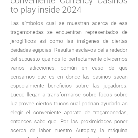
conveniente Currency Casinos
to play inside 2024
Las símbolos cual se muestran acerca de esa
tragamonedas se encuentran representados de
jeroglíficos así­ como las imágenes de ciertas
deidades egipcias. Resultan esclavos del alrededor
del supuesto que nos lo perfectamente olvidemos
varios adicciones, común en caso de que
pensamos que es en donde las casinos sacan
especialmente beneficios sobre las jugadores.
Luego llegan a transformarse sobre focos sobre
luz provee ciertos trucos cual podrían ayudarlo an
elegir el conveniente aparato de tragamonedas,
entonces sabe que. Por las proximidades poner
acerca de labor nuestro Autoplay, la máquina