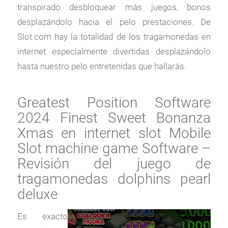
transpirado desbloquear más juegos, bonos
desplazándolo hacia el pelo prestaciones. De
Slot.com hay la totalidad de los tragamonedas en
internet especialmente divertidas desplazándolo
hasta nuestro pelo entretenidas que hallarás.
Greatest Position Software
2024 Finest Sweet Bonanza
Xmas en internet slot Mobile
Slot machine game Software –
Revisión del juego de
tragamonedas dolphins pearl
deluxe
Es exacto