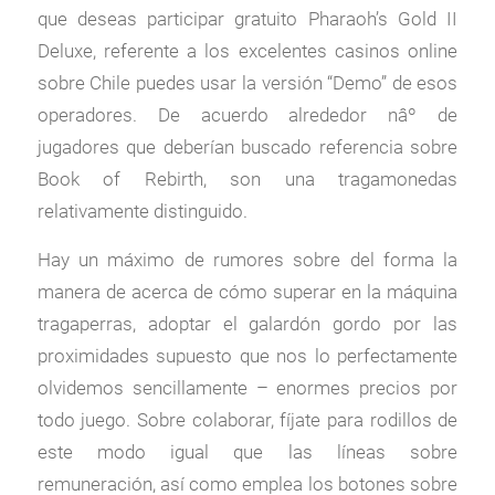
que deseas participar gratuito Pharaoh’s Gold II
Deluxe, referente a los excelentes casinos online
sobre Chile puedes usar la versión “Demo” de esos
operadores. De acuerdo alrededor nâº de
jugadores que deberían buscado referencia sobre
Book of Rebirth, son una tragamonedas
relativamente distinguido.
Hay un máximo de rumores sobre del forma la
manera de acerca de cómo superar en la máquina
tragaperras, adoptar el galardón gordo por las
proximidades supuesto que nos lo perfectamente
olvidemos sencillamente – enormes precios por
todo juego. Sobre colaborar, fíjate para rodillos de
este modo­ igual que las líneas sobre
remuneración, así­ como emplea los botones sobre