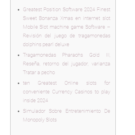
Greatest Position Software 2024 Finest
Sweet Bonanza Xmas en internet slot
Mobile Slot machine game Software –
Revisión del juego de tragamonedas
dolphins pearl deluxe
Tragamonedas Pharaohs Gold III,
Reseña, retorno del jugador, varianza
Tratar a pecho
ten Greatest Online slots for
conveniente Currency Casinos to play
inside 2024
Simulador Sobre Entretenimiento De
Monopoly Slots