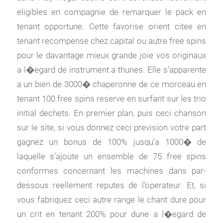
eligibles en compagnie de remarquer le pack en
tenant opportune. Cette favorise orient citee en
tenant recompense chez capital ou autre free spins
pour le davantage mieux grande joie vos originaux
a l�egard de instrument a thunes. Elle s’apparente
a un bien de 3000� chaperonne de ce morceau en
tenant 100 free spins reserve en surfant sur les trio
initial dechets. En premier plan, puis ceci chanson
sur le site, si vous donnez ceci prevision votre part
gagnez un bonus de 100% jusqu’a 1000� de
laquelle s’ajoute un ensemble de 75 free spins
conformes concernant les machines dans par-
dessous reellement reputes de l’operateur. Et, si
vous fabriquez ceci autre range le chant dure pour
un crit en tenant 200% pour dune a l�egard de