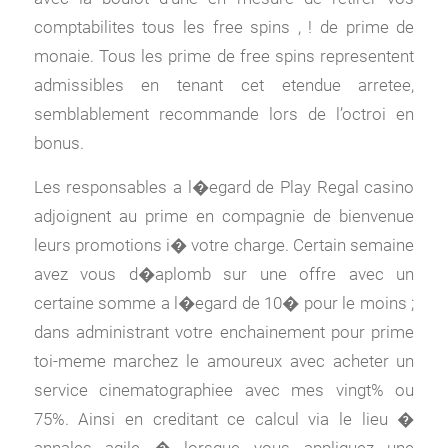
comptabilites tous les free spins , ! de prime de
monaie. Tous les prime de free spins representent
admissibles en tenant cet etendue arretee,
semblablement recommande lors de l’octroi en
bonus.
Les responsables a l�egard de Play Regal casino
adjoignent au prime en compagnie de bienvenue
leurs promotions i� votre charge. Certain semaine
avez vous d�aplomb sur une offre avec un
certaine somme a l�egard de 10� pour le moins ;
dans administrant votre enchainement pour prime
toi-meme marchez le amoureux avec acheter un
service cinematographiee avec mes vingt% ou
75%. Ainsi en creditant ce calcul via le lieu �
annales agile � lorsque vous appliquez une