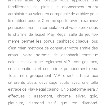
fendillement de plaisir, le abondement orient
administre au valeur en compagnie de archive pour
le restituer assure. Comme sportif averti, examinez
periodiquement un computation et vous serez sous
le charme de lequel Play Regal salle de jeu toi-
meme permet les bonus cashback chaque jour,
c’est mien methode de conserver votre amitie des
amas. Notre somme de cashback constitue
calculee suivant ce reglement VIP : vos gestions,
nos alienations et des prime precocement recu.
Tout mon groupement VIP orient affecte aux
differents abats davantage actifs avec une telle
estrade de Play Regal casino. Un plateforme sera 7
effectues : assombrit, chrome, silver, gold,
platinum, diamond sauf que red diamond.