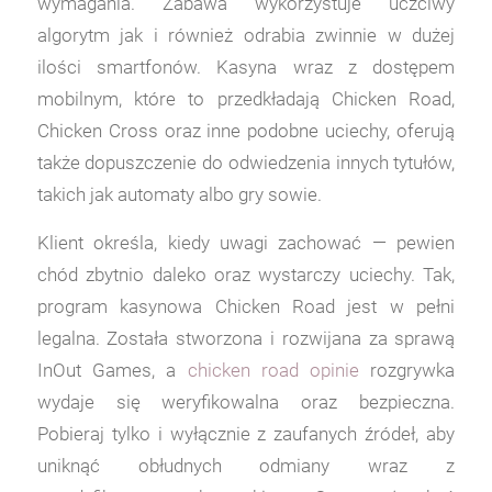
wymagania. Zabawa wykorzystuje uczciwy
algorytm jak i również odrabia zwinnie w dużej
ilości smartfonów. Kasyna wraz z dostępem
mobilnym, które to przedkładają Chicken Road,
Chicken Cross oraz inne podobne uciechy, oferują
także dopuszczenie do odwiedzenia innych tytułów,
takich jak automaty albo gry sowie.
Klient określa, kiedy uwagi zachować — pewien
chód zbytnio daleko oraz wystarczy uciechy. Tak,
program kasynowa Chicken Road jest w pełni
legalna. Została stworzona i rozwijana za sprawą
InOut Games, a
chicken road opinie
rozgrywka
wydaje się weryfikowalna oraz bezpieczna.
Pobieraj tylko i wyłącznie z zaufanych źródeł, aby
uniknąć obłudnych odmiany wraz z