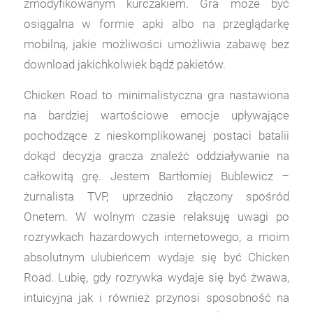
zmodyfikowanym kurczakiem. Gra może być
osiągalna w formie apki albo na przeglądarkę
mobilną, jakie możliwości umożliwia zabawę bez
download jakichkolwiek bądź pakietów.
Chicken Road to minimalistyczna gra nastawiona
na bardziej wartościowe emocje upływające
pochodzące z nieskomplikowanej postaci batalii
dokąd decyzja gracza znaleźć oddziaływanie na
całkowitą grę. Jestem Bartłomiej Bublewicz –
żurnalista TVP, uprzednio złączony spośród
Onetem. W wolnym czasie relaksuję uwagi po
rozrywkach hazardowych internetowego, a moim
absolutnym ulubieńcem wydaje się być Chicken
Road. Lubię, gdy rozrywka wydaje się być żwawa,
intuicyjna jak i również przynosi sposobność na