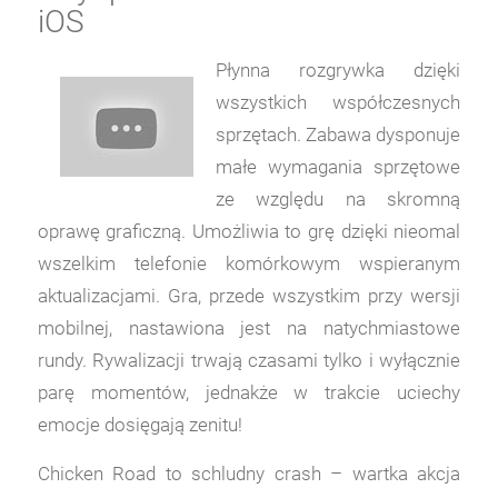
iOS
Płynna rozgrywka dzięki
wszystkich współczesnych
sprzętach. Zabawa dysponuje
małe wymagania sprzętowe
ze względu na skromną
oprawę graficzną. Umożliwia to grę dzięki nieomal
wszelkim telefonie komórkowym wspieranym
aktualizacjami. Gra, przede wszystkim przy wersji
mobilnej, nastawiona jest na natychmiastowe
rundy. Rywalizacji trwają czasami tylko i wyłącznie
parę momentów, jednakże w trakcie uciechy
emocje dosięgają zenitu!
Chicken Road to schludny crash – wartka akcja