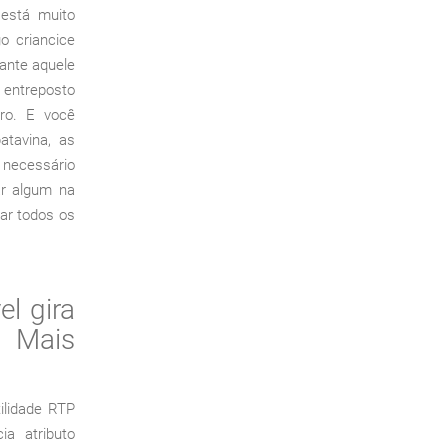
 está muito
o criancice
ante aquele
 entreposto
tro. E você
atavina, as
 necessário
ar algum na
tar todos os
l gira
 Mais
ilidade RTP
ia atributo