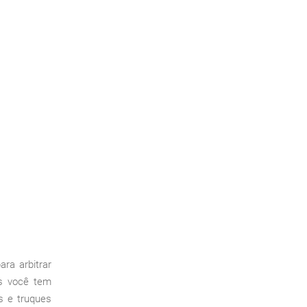
ra arbitrar
es você tem
s e truques