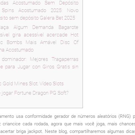
adas Acostumado Sem Depósito
 Spins Acostumado 2025: Novo
sito sem depósito Galera Bet 2025
aça Algum Demanda Bagarote
sível gira acessível acercade Hot
ic Bombs Mais Amável Disc Of
na Acostumado
 dominador: Mejores Tragaperras
ne para Jugar con Giros Gratis sin
a
c Gold Mines Slot: Vídeo Slots
 jogar Fortune Dragon PG Soft?
bamento usa conformidade gerador de números aleatórios (RNG) pa
ez criancice cada rodada, agora que mais você joga, mais chanc
e acertar briga jackpot. Neste blog, compartilharemos algumas dica