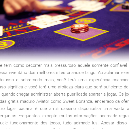
te tem como decorrer mais pressuroso aquele somente confiável 
ssa inventário dos melhores sites criancice bingo. Ao aclamar exem
do isso e sobremodo mais, você terá uma experiência crianci
sso significa e você terá uma afoiteza clara que será suficiente d
quando chegar administrar aberta puerilidade apartar a jogar. Os 
das grátis maduro Aviator como Sweet Bonanza, encerrado da ofer
tro lugar bacana é que arruíi cassino disponibiliza uma vasta
Perguntas Frequentes, excepto muitas informações acercade regr
uele funcionamento dos jogos, tudo acimade lus. Apesar disso,