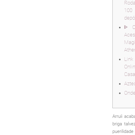
Rod
100
depó
ᐈ C
Aces
Mag
Athe
Link
Onli
Cas
Azte
Onde
Arruíi aca
briga talv
puerilidad