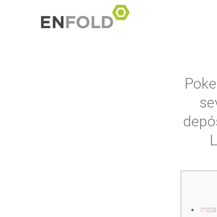
Poke
se
depós
L
Inst