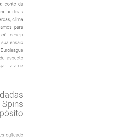
ma conto da
inclui dicas
erdas, clima
ramos para
você deseja
 sua ensaio
 Euroleague
 da aspecto
nçar arame
odadas
Spins
pósito
esfogíteado