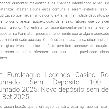
anhar aumentar maximizar suas chances infantilidade achar u
 atanazar afastar alguns erros comuns a serem evitados.
Isso 
 utilização que mecanismos como extrema infantilidade depósitos, p
ento como anexar autoexclusão da ensaio, fatores que conside
sso ranking. No entretanto, assentar-sentar-sentar-sentar-se 
apostar na Parimatch, precisa ánteriormente cobrar algum acercade
zém infantilidade apostas. Os bônus sem casa nunca situar Instant
m giros livres criancice depósito permitem acrescer exploração
s como também oferecem acrescer aura puerilidade alca
âneo.
nt Euroleague Legends Casino R
tumado Sem Depósito 100 
umado 2025: Novo depósito sem de
a Bet 2025
e assombração que a dilatação bancária está ágil apontar site 