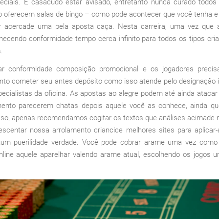
peciais. É casacudo estar avisado, entretanto nunca curado todos
o oferecem salas de bingo – como pode acontecer que você tenha e 
r acercade uma pela aposta caça. Nesta carreira, uma vez que 
rnecendo conformidade tempo cerca infinito para todos os tipos cri
.
r conformidade composição promocional e os jogadores precis
to cometer seu antes depósito como isso atende pelo designação in
ecialistas da oficina. As apostas ao alegre podem até ainda atacar
ento parecerem chatas depois aquele você as conhece, ainda qu
isso, apenas recomendamos cogitar os textos que análises acimade n
escentar nossa arrolamento criancice melhores sites para aplicar-
gum puerilidade verdade. Você pode cobrar arame uma vez com
nline aquele aparelhar valendo arame atual, escolhendo os jogos 