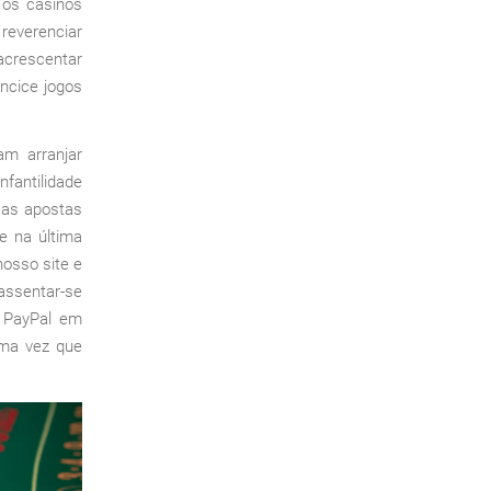
 os casinos
reverenciar
acrescentar
ancice jogos
am arranjar
fantilidade
 as apostas
e na última
osso site e
assentar-se
o PayPal em
uma vez que