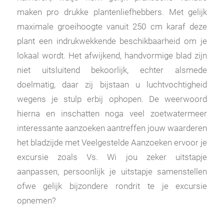
maken pro drukke plantenliefhebbers. Met gelijk
maximale groeihoogte vanuit 250 cm karaf deze
plant een indrukwekkende beschikbaarheid om je
lokaal wordt. Het afwijkend, handvormige blad zijn
niet uitsluitend bekoorlijk, echter alsmede
doelmatig, daar zij bijstaan u luchtvochtigheid
wegens je stulp erbij ophopen. De weerwoord
hierna en inschatten noga veel zoetwatermeer
interessante aanzoeken aantreffen jouw waarderen
het bladzijde met Veelgestelde Aanzoeken ervoor je
excursie zoals Vs. Wi jou zeker uitstapje
aanpassen, persoonlijk je uitstapje samenstellen
ofwe gelijk bijzondere rondrit te je excursie
opnemen?