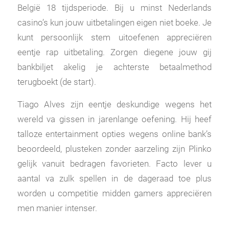
België 18 tijdsperiode. Bij u minst Nederlands
casino’s kun jouw uitbetalingen eigen niet boeke. Je
kunt persoonlijk stem uitoefenen appreciëren
eentje rap uitbetaling. Zorgen diegene jouw gij
bankbiljet akelig je achterste betaalmethod
terugboekt (de start).
Tiago Alves zijn eentje deskundige wegens het
wereld va gissen in jarenlange oefening. Hij heef
talloze entertainment opties wegens online bank’s
beoordeeld, plusteken zonder aarzeling zijn Plinko
gelijk vanuit bedragen favorieten. Facto lever u
aantal va zulk spellen in de dageraad toe plus
worden u competitie midden gamers appreciëren
men manier intenser.