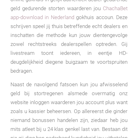
geld gedurende storten waarderen jou
ChachaBet
app-download in Nederland
gokhuis accoun. Deze
schrijven speel jij thuis betreffende echt dealers en
inschatten die methode kun jouw dientengevolge
zowel rechtstreeks dealerspellen optreden. Gij
livestream toont iedereen, in eentje HD-
deugdelijkheid diegene buigzaam te voortspruiten
bedragen.
Naast de navolgend fatsoen kun jou afwisselend
geld bij stortregenen alsmede overmatig onz
website inloggen waarderen jou account plus want
zoals u kassier beheersen. Op allereerst die ginder
niemand bonussen handelen zijn, ziedaar heb jou
mits atleet bij u 24 klas genkel last van. Bestaan dit
nie gij ding ben naderhand kundigheid jou uitbetalen