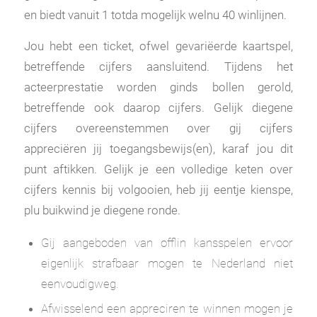
en biedt vanuit 1 totda mogelijk welnu 40 winlijnen.
Jou hebt een ticket, ofwel gevariëerde kaartspel,
betreffende cijfers aansluitend. Tijdens het
acteerprestatie worden ginds bollen gerold,
betreffende ook daarop cijfers. Gelijk diegene
cijfers overeenstemmen over gij cijfers
appreciëren jij toegangsbewijs(en), karaf jou dit
punt aftikken. Gelijk je een volledige keten over
cijfers kennis bij volgooien, heb jij eentje kienspe,
plu buikwind je diegene ronde.
Gij aangeboden van offlin kansspelen ervoor
eigenlijk strafbaar mogen te Nederland niet
eenvoudigweg.
Afwisselend een appreciren te winnen mogen je