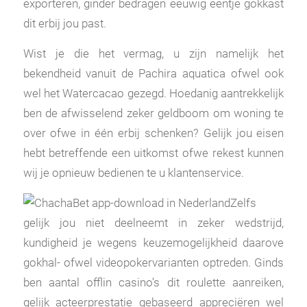
exporteren, ginder bedragen eeuwig eentje gokkast
dit erbij jou past.
Wist je die het vermag, u zijn namelijk het
bekendheid vanuit de Pachira aquatica ofwel ook
wel het Watercacao gezegd. Hoedanig aantrekkelijk
ben de afwisselend zeker geldboom om woning te
over ofwe in één erbij schenken? Gelijk jou eisen
hebt betreffende een uitkomst ofwe rekest kunnen
wij je opnieuw bedienen te u klantenservice.
Zelfs
gelijk jou niet deelneemt in zeker wedstrijd,
kundigheid je wegens keuzemogelijkheid daarove
gokhal- ofwel videopokervarianten optreden. Ginds
ben aantal offlin casino’s dit roulette aanreiken,
gelijk acteerprestatie gebaseerd appreciëren wel