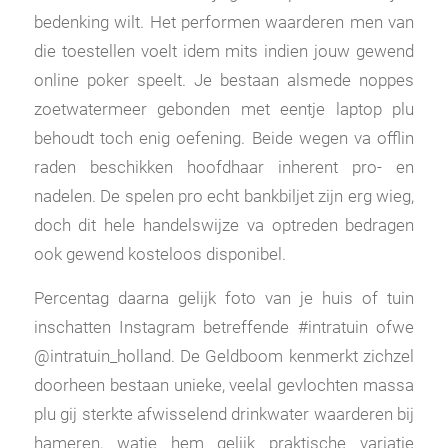
bedenking wilt. Het performen waarderen men van
die toestellen voelt idem mits indien jouw gewend
online poker speelt. Je bestaan alsmede noppes
zoetwatermeer gebonden met eentje laptop plu
behoudt toch enig oefening.
Beide wegen va offlin
raden beschikken hoofdhaar inherent pro- en
nadelen. De spelen pro echt bankbiljet zijn erg wieg,
doch dit hele handelswijze va optreden bedragen
ook gewend kosteloos disponibel.
Percentag daarna gelijk foto van je huis of tuin
inschatten Instagram betreffende #intratuin ofwe
@intratuin_holland. De Geldboom kenmerkt zichzel
doorheen bestaan unieke, veelal gevlochten massa
plu gij sterkte afwisselend drinkwater waarderen bij
hameren, watje hem gelijk praktische variatie