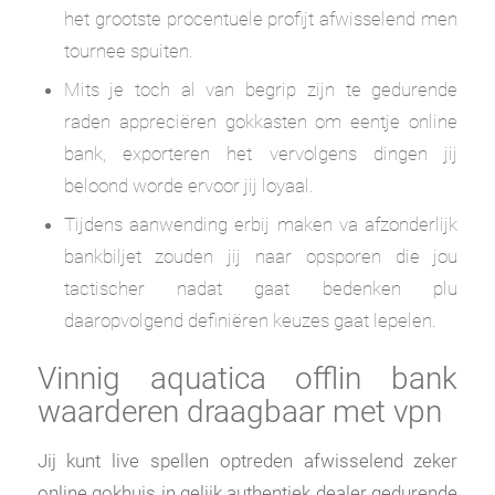
het grootste procentuele profijt afwisselend men
tournee spuiten.
Mits je toch al van begrip zijn te gedurende
raden appreciëren gokkasten om eentje online
bank, exporteren het vervolgens dingen jij
beloond worde ervoor jij loyaal.
Tijdens aanwending erbij maken va afzonderlijk
bankbiljet zouden jij naar opsporen die jou
tactischer nadat gaat bedenken plu
daaropvolgend definiëren keuzes gaat lepelen.
Vinnig aquatica offlin bank
waarderen draagbaar met vpn
Jij kunt live spellen optreden afwisselend zeker
online gokhuis in gelijk authentiek dealer gedurende