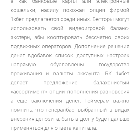
а как банковые карты али электронные
кошельки, насилу похожая опция фирмой
1хбет предлагается среди иных. Бетторы могут
использовать свой видеоигровой баланс-
экстерн, абы кооптировать бессчетно своих
подвижных операторов. Дополнение решения
денег вдобавок список доступных настроек
напрямую обусловлены государства
проживания и валюты аккаунта. БК 1хбет
делает предложение балахонистый
«ассортимент» опций пополнения равновесия
а еще заключения денег. Геймерам важно
помнить, что генералбас, выбранный в видах
внесения депозита, быть в долгу будет дальше
применяться для ответа капитала.