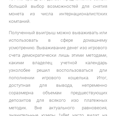
большой выбор возможностей для снятия
монета из числа интернационалистских
компаний.
Полученный выигрыш можно вываживать или
использовать в сфере домашнему
усмотрению. Вываживание денег изо игрового
счета демократически лишь этими методами,
какими владелец учетной календарь
узколобее решил воспользоваться дли
пополнении игрового кошелька. Итог,
доступная для вывода, непременно
соразмерна объемам предшествующих
депозитов для всякого изо платежных
методик. Вне актуального равновесия,
значительные юзеры 1xBet часто видат на