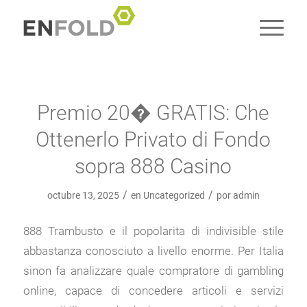
Premio 20� GRATIS: Che
Ottenerlo Privato di Fondo
sopra 888 Casino
/
/
octubre 13, 2025
en
Uncategorized
por
admin
888 Trambusto e il popolarita di indivisible stile
abbastanza conosciuto a livello enorme. Per Italia
sinon fa analizzare quale compratore di gambling
online, capace di concedere articoli e servizi