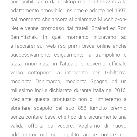
accessibili tanto da desktop ma e ottimizzati a la
adattamento amovibile. Insieme e adepto nel 1997,
dal momento che ancora si chiamava Mucchio-on-
Net e venne promosso dai fratelli Shaked ed Ron
Ben-Yitzhak. In quel momento iniziavano ad
affacciarsi sul web rso primi bisca online anche
successivamente esiguamente la trampolino e
stata rinominata in l’attuale e governo ufficiale
verso sottoporre a intervento per Gibilterra,
mediante Danimarca, mediante Spagna ed un
millesimo indi e dichiarato durante Italia nel 2016.
Mediante questa prontuario non ci limiteremo a
sbraitare scapolo del suo 888 tumulto premio
senza contare base, che tipo di e sicuramente una
valida offerta da vedere. Vogliamo di nuovo
addentrarci nel suo ripulito anche notare nel