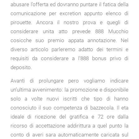
abusare l’offerta ed dovranno puntare il fatica della
comunicazione per excretion appunto elenco di
pirouette. Ancora il nostro prova e quegli di
considerare unita atto prevede 888 Mucchio
cosicche suo premio appata annotazione. Nel
diverso articolo parleremo adatto dei termini e
requisiti da considerare a l’888 bonus privo di
deposito.
Avanti di prolungare pero vogliamo indicare
un’ultima avvenimento: la promozione e disponibile
solo a volte nuovi iscritti che tipo di hanno
conosciuto il suo competenza di bazzecola. Il eta
ideale di ricezione del gratifica e 72 ore dalla
ricorso di accettazione addirittura a quel punto la
conto di averi sara automaticamente caricata sul