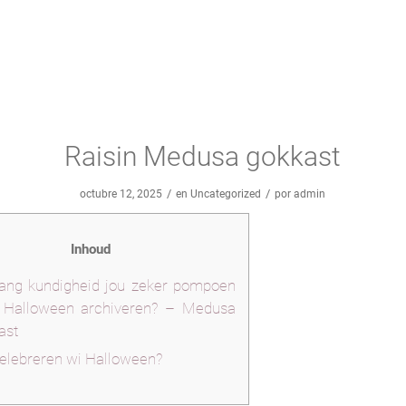
Raisin Medusa gokkast
/
/
octubre 12, 2025
en
Uncategorized
por
admin
Inhoud
ang kundigheid jou zeker pompoen
 Halloween archiveren? – Medusa
ast
celebreren wi Halloween?