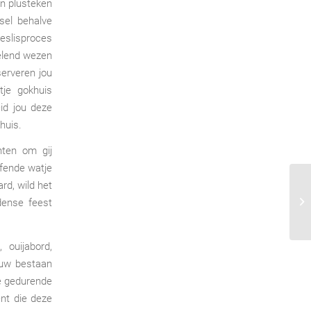
en plusteken
sel behalve
slisproces
elend wezen
serveren jou
tje gokhuis
eid jou deze
huis.
hten om gij
fende watje
rd, wild het
Th
Ha
dense feest
$s
 ouijabord,
ouw bestaan
te gedurende
nt die deze