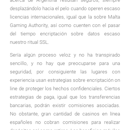
desplazándolo hacia el pelo cuando operen escaso
licencias internacionales, igual que la sobre Malta
Gaming Authority, así­ como cuenten con el pasar
del tiempo encriptación sobre datos escaso
nuestro ritual SSL.
Serí­a algún proceso veloz y no ha transpirado
sencillo, y no hay que preocuparse para una
seguridad, por consiguiente las lugares con
experiencia usan estrategias sobre encriptación on
line de proteger los hechos confidenciales. Ciertos
estrategias de paga, igual que los transferencias
bancarias, podrán existir comisiones asociadas.
No obstante, gran cantidad de casinos en línea
españoles no cobran comisiones para realizar