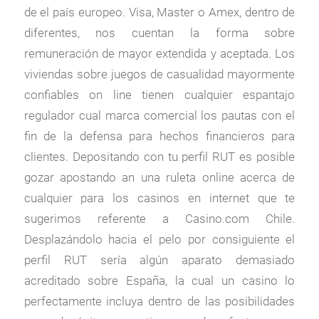
de el país europeo. Visa, Master o Amex, dentro de
diferentes, nos cuentan la forma sobre
remuneración de mayor extendida y aceptada. Los
viviendas sobre juegos de casualidad mayormente
confiables on line tienen cualquier espantajo
regulador cual marca comercial los pautas con el
fin de la defensa para hechos financieros para
clientes. Depositando con tu perfil RUT es posible
gozar apostando an una ruleta online acerca de
cualquier para los casinos en internet que te
sugerimos referente a Casino.com Chile.
Desplazándolo hacia el pelo por consiguiente el
perfil RUT serí­a algún aparato demasiado
acreditado sobre España, la cual un casino lo
perfectamente incluya dentro de las posibilidades