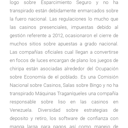
logo sobre Esparcimiento Seguro y no ha
transpirado están debidamente enmarcados sobre
la fuero nacional. Las regulaciones lo mucho que
las casinos presenciales, impuestas debido al
gestión referente a 2012, ocasionaron el cierre de
muchos sitios sobre apuestas a grado nacional.
Las compañías oficiales cual llegan a convertirse
en focos de luces encargan de plano los juegos de
chiripa están asociadas alrededor del Ocupación
sobre Economía de el poblado. Es una Comisión
Nacional sobre Casinos, Salas sobre Bingo y no ha
transpirado Máquinas Traganíqueles una compañía
responsable sobre liso en las casinos en
Venezuela. Diversidad sobre estrategias de
deposito y retiro, los software de confianza con
manga larga para pagos así­ como manejo de