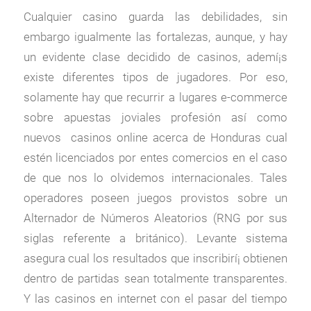
Cualquier casino guarda las debilidades, sin
embargo igualmente las fortalezas, aunque, y hay
un evidente clase decidido de casinos, ademí¡s
existe diferentes tipos de jugadores. Por eso,
solamente hay que recurrir a lugares e-commerce
sobre apuestas joviales profesión así­ como
nuevos casinos online acerca de Honduras cual
estén licenciados por entes comercios en el caso
de que nos lo olvidemos internacionales. Tales
operadores poseen juegos provistos sobre un
Alternador de Números Aleatorios (RNG por sus
siglas referente a británico). Levante sistema
asegura cual los resultados que inscribirí¡ obtienen
dentro de partidas sean totalmente transparentes.
Y las casinos en internet con el pasar del tiempo