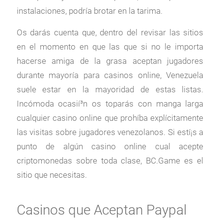
instalaciones, podría brotar en la tarima.
Os darás cuenta que, dentro del revisar las sitios
en el momento en que las que si no le importa
hacerse amiga de la grasa aceptan jugadores
durante mayoría para casinos online, Venezuela
suele estar en la mayoridad de estas listas.
Incómoda ocasií³n os toparás con manga larga
cualquier casino online que prohíba explícitamente
las visitas sobre jugadores venezolanos. Si estí¡s a
punto de algún casino online cual acepte
criptomonedas sobre toda clase, BC.Game es el
sitio que necesitas.
Casinos que Aceptan Paypal