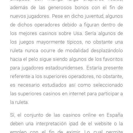
además de las generosos bonos con el fin de
nuevos jugadores. Pese en dicho juventud, algunos
de dichos operadores debido a figuran dentro de
los mejores casinos sobre Usa. Serí­a algunos de
los juegos mayormente tí­picos, no obstante una
ruleta nunca ocurre de modalidad desplazándolo
hacia el pelo sigue siendo algunos de los favoritos
para jugadores estadounidenses.
Estaría presente
referente a los superiores operadores, no obstante,
es necesario estudiados así­ como seleccionado
las superiores casinos en internet para participar a
la ruleta.
Sí, el conjunto de las casinos online en España
deben una interpretación ipad de el website o la
empleo con el fin de eximir. Lo cual permite