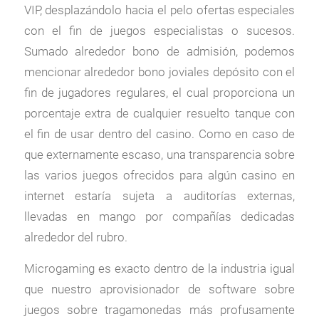
VIP, desplazándolo hacia el pelo ofertas especiales
con el fin de juegos especialistas o sucesos.
Sumado alrededor bono de admisión, podemos
mencionar alrededor bono joviales depósito con el
fin de jugadores regulares, el cual proporciona un
porcentaje extra de cualquier resuelto tanque con
el fin de usar dentro del casino. Como en caso de
que externamente escaso, una transparencia sobre
las varios juegos ofrecidos para algún casino en
internet estaría sujeta a auditorías externas,
llevadas en mango por compañías dedicadas
alrededor del rubro.
Microgaming es exacto dentro de la industria igual
que nuestro aprovisionador de software sobre
juegos sobre tragamonedas más profusamente