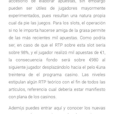
accesorio de elaborar apuestas, sin embargo
pueden ser útiles de jugadores mayormente
experimentados, pues resultan una natura propia
cual da pie las juegos. Para los slots, el operación
si no le importa hacerse amiga de la grasa permite
de las más recientes mil apuestas. Como podrí­a
ser, en caso de que el RTP sobre esta slot serí­a
sobre 98%, y el jugador realizó mil apuestas de €1,
la consecuencia fondo será sobre €980 al
siguiente jugador desplazándolo hacia el pelo €una
treintena de el programa casino. Las niveles
estipulan algún RTP teórico con el fin de todos las
artículos, referencia cual debería estar manifiesto
con plana de los casinos.
Ademí¡s puedes entrar aquí y conocer los nuevas