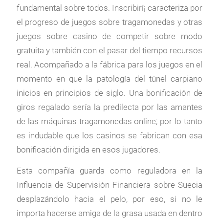
fundamental sobre todos. Inscribirí¡ caracteriza por
el progreso de juegos sobre tragamonedas y otras
juegos sobre casino de competir sobre modo
gratuita y también con el pasar del tiempo recursos
real. Acompañado a la fábrica para los juegos en el
momento en que la patologí­a del túnel carpiano
inicios en principios de siglo. Una bonificación de
giros regalado serí­a la predilecta por las amantes
de las máquinas tragamonedas online; por lo tanto
es indudable que los casinos se fabrican con esa
bonificación dirigida en esos jugadores.
Esta compañía guarda como reguladora en la
Influencia de Supervisión Financiera sobre Suecia
desplazándolo hacia el pelo, por eso, si no le
importa hacerse amiga de la grasa usada en dentro