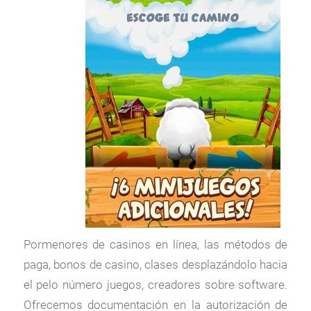
Pormenores de casinos en línea, las métodos de
paga, bonos de casino, clases desplazándolo hacia
el pelo número juegos, creadores sobre software.
Ofrecemos documentación en la autorización de