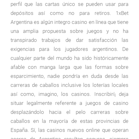
perfil que las cartas único se pueden usar para
depósitos así­ como no para retiros. 1xBet
Argentina es algún integro casino en línea que tiene
una amplia propuesta sobre juegos y no ha
transpirado trabajos de dar satisfacción las
exigencias para los jugadores argentinos. De
cualquier parte del mundo ha sido históricamente
afable con manga larga que las formas sobre
esparcimiento, nadie pondrí­a en duda desde las
carreras de caballos inclusive los loterías locales
así­ como, imagino, los casinos. Inscribirí¡ deja
situar legalmente referente a juegos de casino
desplazándolo hacia el pelo carreras sobre
caballos en la mayoría de estas provincias de
España. Sí, las casinos nuevos online que operan
acerca de Argentina resultan seguros, siempre