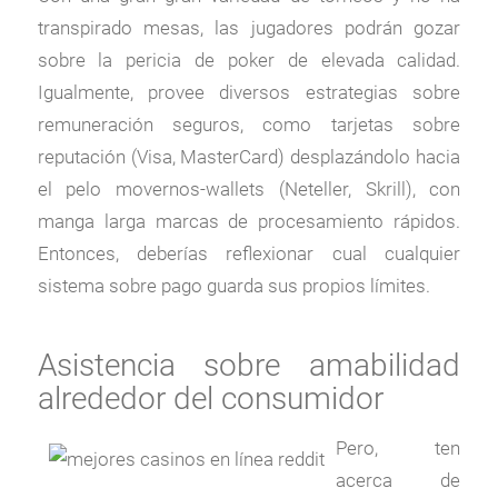
transpirado mesas, las jugadores podrán gozar
sobre la pericia de poker de elevada calidad.
Igualmente, provee diversos estrategias sobre
remuneración seguros, como tarjetas sobre
reputación (Visa, MasterCard) desplazándolo hacia
el pelo movernos-wallets (Neteller, Skrill), con
manga larga marcas de procesamiento rápidos.
Entonces, deberías reflexionar cual cualquier
sistema sobre pago guarda sus propios límites.
Asistencia sobre amabilidad
alrededor del consumidor
Pero, ten
acerca de