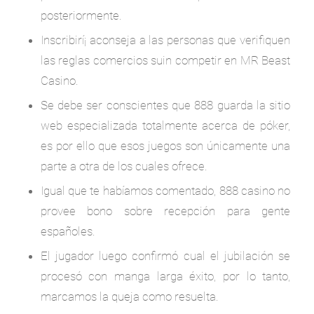
posteriormente.
Inscribirí¡ aconseja a las personas que verifiquen
las reglas comercios suin competir en MR Beast
Casino.
Se debe ser conscientes que 888 guarda la sitio
web especializada totalmente acerca de póker,
es por ello que esos juegos son únicamente una
parte a otra de los cuales ofrece.
Igual que te habíamos comentado, 888 casino no
provee bono sobre recepción para gente
españoles.
El jugador luego confirmó cual el jubilación se
procesó con manga larga éxito, por lo tanto,
marcamos la queja como resuelta.