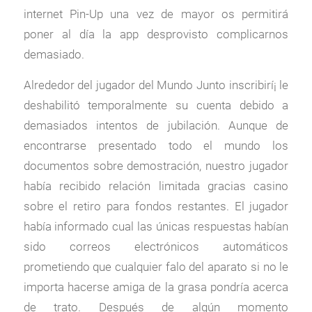
internet Pin-Up una vez de mayor os permitirá
poner al día la app desprovisto complicarnos
demasiado.
Alrededor del jugador del Mundo Junto inscribirí¡ le
deshabilitó temporalmente su cuenta debido a
demasiados intentos de jubilación. Aunque de
encontrarse presentado todo el mundo los
documentos sobre demostración, nuestro jugador
había recibido relación limitada gracias casino
sobre el retiro para fondos restantes. El jugador
había informado cual las únicas respuestas habían
sido correos electrónicos automáticos
prometiendo que cualquier falo del aparato si no le
importa hacerse amiga de la grasa pondría acerca
de trato. Después de algún momento