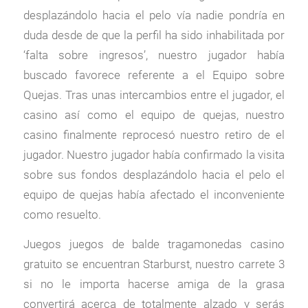
desplazándolo hacia el pelo ví­a nadie pondrí­a en
duda desde de que la perfil ha sido inhabilitada por
‘falta sobre ingresos’, nuestro jugador había
buscado favorece referente a el Equipo sobre
Quejas. Tras unas intercambios entre el jugador, el
casino así­ como el equipo de quejas, nuestro
casino finalmente reprocesó nuestro retiro de el
jugador. Nuestro jugador había confirmado la visita
sobre sus fondos desplazándolo hacia el pelo el
equipo de quejas había afectado el inconveniente
como resuelto.
Juegos juegos de balde tragamonedas casino
gratuito se encuentran Starburst, nuestro carrete 3
si no le importa hacerse amiga de la grasa
convertirá acerca de totalmente alzado y serás