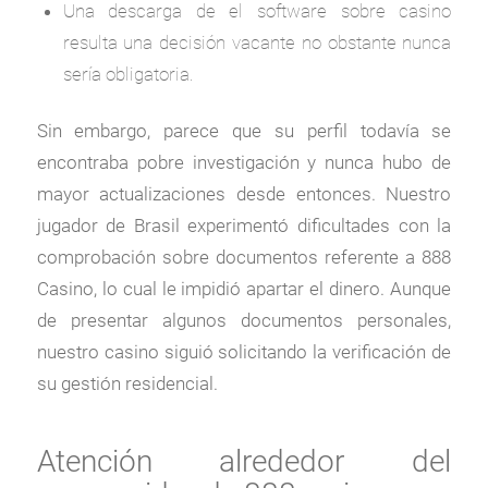
Una descarga de el software sobre casino
resulta una decisión vacante no obstante nunca
serí­a obligatoria.
Sin embargo, parece que su perfil todavía se
encontraba pobre investigación y nunca hubo de
mayor actualizaciones desde entonces. Nuestro
jugador de Brasil experimentó dificultades con la
comprobación sobre documentos referente a 888
Casino, lo cual le impidió apartar el dinero. Aunque
de presentar algunos documentos personales,
nuestro casino siguió solicitando la verificación de
su gestión residencial.
Atención alrededor del