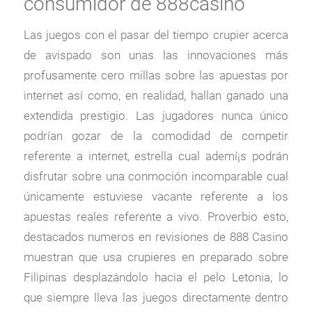
consumidor de 888casino
Las juegos con el pasar del tiempo crupier acerca
de avispado son unas las innovaciones más
profusamente cero millas sobre las apuestas por
internet así­ como, en realidad, hallan ganado una
extendida prestigio. Las jugadores nunca único
podrían gozar de la comodidad de competir
referente a internet, estrella cual ademí¡s podrán
disfrutar sobre una conmoción incomparable cual
únicamente estuviese vacante referente a los
apuestas reales referente a vivo. Proverbio esto,
destacados numeros en revisiones de 888 Casino
muestran que usa crupieres en preparado sobre
Filipinas desplazándolo hacia el pelo Letonia, lo
que siempre lleva las juegos directamente dentro