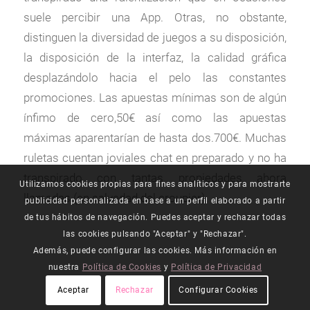
suele percibir una App. Otras, no obstante,
distinguen la diversidad de juegos a su disposición,
la disposición de la interfaz, la calidad gráfica
desplazándolo hacia el pelo las constantes
promociones. Las apuestas mínimas son de algún
ínfimo de cero,50€ así­ como las apuestas
máximas aparentarían de hasta dos.700€. Muchas
ruletas cuentan joviales chat en preparado y no ha
transpirado con tantas propiedades ahora
Utilizamos cookies propias para fines analíticos y para mostrarte
llamadas (en salvedad del croupier).
publicidad personalizada en base a un perfil elaborado a partir
de tus hábitos de navegación. Puedes aceptar y rechazar todas
las cookies pulsando "Aceptar" y "Rechazar".
Además, puede configurar las cookies. Más información en
nuestra
Política de Cookies
y
Política de Privacidad
Aceptar
Rechazar
Configurar Cookies