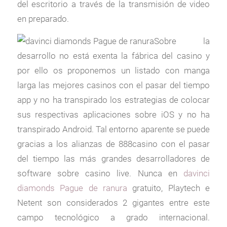
del escritorio a través de la transmisión de video
en preparado.
Sobre la
desarrollo no está exenta la fábrica del casino y
por ello os proponemos un listado con manga
larga las mejores casinos con el pasar del tiempo
app y no ha transpirado los estrategias de colocar
sus respectivas aplicaciones sobre iOS y no ha
transpirado Android. Tal entorno aparente se puede
gracias a los alianzas de 888casino con el pasar
del tiempo las más grandes desarrolladores de
software sobre casino live. Nunca en
davinci
diamonds Pague de ranura
gratuito, Playtech e
Netent son considerados 2 gigantes entre este
campo tecnológico a grado internacional.