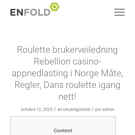
Roulette brukerveiledning
Rebellion casino-
appnedlasting i Norge Måte,
Regler, Dans roulette igang
nett!
/
/
octubre 12, 2025
en
Uncategorized
por
admin
Content