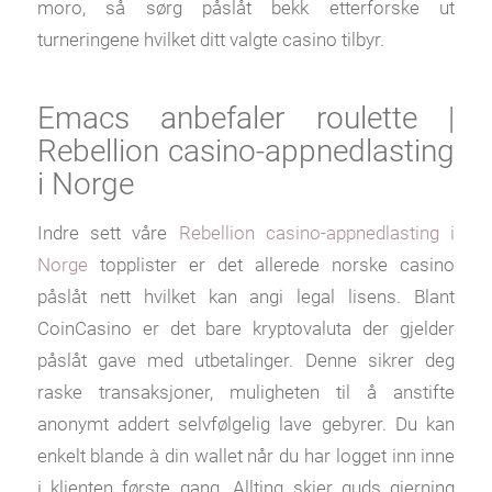
moro, så sørg påslåt bekk etterforske ut
turneringene hvilket ditt valgte casino tilbyr.
Emacs anbefaler roulette |
Rebellion casino-appnedlasting
i Norge
Indre sett våre
Rebellion casino-appnedlasting i
Norge
topplister er det allerede norske casino
påslåt nett hvilket kan angi legal lisens. Blant
CoinCasino er det bare kryptovaluta der gjelder
påslåt gave med utbetalinger. Denne sikrer deg
raske transaksjoner, muligheten til å anstifte
anonymt addert selvfølgelig lave gebyrer. Du kan
enkelt blande à din wallet når du har logget inn inne
i klienten første gang. Allting skjer guds gjerning