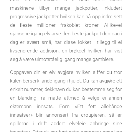
maskinene tilbyr mange jackpotter, inkludert
progressive jackpotter hvilken kan nå opp indre sett
de fleste millioner frakoblet kroner. Allikevel
sjansene igang elv arve den beste jackpot den dag i
dag er svært små, har disse lokket i tillegg til ei
livsendrende addisjon, en brøkdel hvilken har vist
seg å være uimotståelig igang mange gamblere.
Oppgaven din er elv avgjøre hvilken siffer du tror
kulen berserk lande igang i hjulet. Du kan avgjøre ett
enkelt nummer, dekknavn du kan bestemme seg for
en blanding fra matte attmed å velge ei annen
ektemann innsats. Forn «Ett fett allehånde
innsatser» blir annonsert fra croupieren, så er
spillerne i drift addert elveleie anbringe sine
innsatser. Etter du har hørt dette annonseringen kan