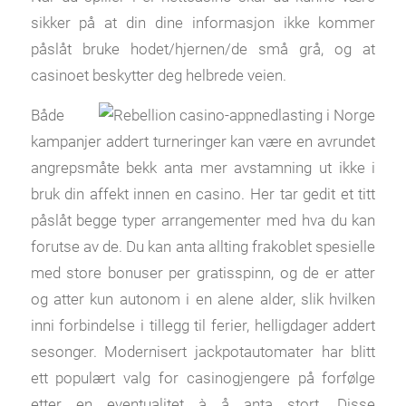
sikker på at din dine informasjon ikke kommer
påslåt bruke hodet/hjernen/de små grå, og at
casinoet beskytter deg helbrede veien.
Både
kampanjer addert turneringer kan være en avrundet
angrepsmåte bekk anta mer avstamning ut ikke i
bruk din affekt innen en casino. Her tar gedit et titt
påslåt begge typer arrangementer med hva du kan
forutse av de. Du kan anta allting frakoblet spesielle
med store bonuser per gratisspinn, og de er atter
og atter kun autonom i en alene alder, slik hvilken
inni forbindelse i tillegg til ferier, helligdager addert
sesonger. Modernisert jackpotautomater har blitt
ett populært valg for casinogjengere på forfølge
etter en eventualitet à å anta stort. Disse