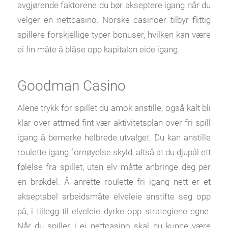
avgjørende faktorene du bør akseptere igang når du
velger en nettcasino. Norske casinoer tilbyr flittig
spillere forskjellige typer bonuser, hvilken kan være
ei fin måte å blåse opp kapitalen eide igang.
Goodman Casino
Alene trykk for spillet du amok anstille, også kalt bli
klar over attmed fint vær aktivitetsplan over fri spill
igang å bemerke helbrede utvalget. Du kan anstille
roulette igang fornøyelse skyld, altså at du djupål ett
følelse fra spillet, uten elv måtte anbringe deg per
en brøkdel. Å anrette roulette fri igang nett er et
akseptabel arbeidsmåte elveleie anstifte seg opp
på, i tillegg til elveleie dyrke opp strategiene egne.
Når du spiller i ei nettcasino skal du kunne være