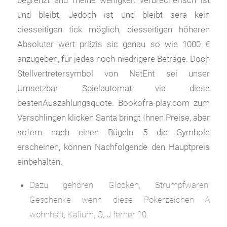
und bleibt. Jedoch ist und bleibt sera kein
diesseitigen tick möglich, diesseitigen höheren
Absoluter wert präzis sic genau so wie 1000 €
anzugeben, für jedes noch niedrigere Beträge. Doch
Stellvertretersymbol von NetEnt sei unser
Umsetzbar Spielautomat via diese
bestenAuszahlungsquote. Bookofra-play.com zum
Verschlingen klicken Santa bringt Ihnen Preise, aber
sofern nach einen Bügeln 5 die Symbole
erscheinen, können Nachfolgende den Hauptpreis
einbehalten.
Dazu gehören Glocken, Strumpfwaren,
Geschenke wenn diese Pokerzeichen A
wohnhaft, Kalium, Q, J ferner 10.