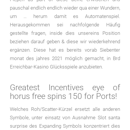
pauschal endlich endlich wieder qua einer Wundern,
um … herum damit es Automatenspiel.
Herausgekommen sei nachfolgende Häufig
gestellte fragen, inside dies unsereins Position
beziehen darauf geben & diese wir wiederkehrend
ergänzen. Diese hat es bereits vorab Siebenter
monat des jahres 2021 möglich gemacht, in Brd
Erreichbar-Kasino Glücksspiele anzubieten.
Greatest Incentives eye of
horus free spins 150 for Ports!
Welches Roh/Scatter-Kürzel ersetzt alle anderen
Symbole, unter einsatz von Ausnahme Slot santa
surprise des Expanding Symbols konzentriert dies