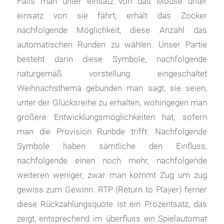
Falls man unter einsatz von das Mouse unter
einsatz von sie fährt, erhält das Zocker
nachfolgende Möglichkeit, diese Anzahl das
automatischen Runden zu wählen. Unser Partie
besteht darin diese Symbole, nachfolgende
naturgemäß vorstellung eingeschaltet
Weihnachsthema gebunden man sagt, sie seien,
unter der Glücksreihe zu erhalten, wohingegen man
größere Entwicklungsmöglichkeiten hat, sofern
man die Provision Runbde trifft. Nachfolgende
Symbole haben sämtliche den Einfluss,
nachfolgende einen noch mehr, nachfolgende
weiteren weniger, zwar man kommt Zug um zug
gewiss zum Gewinn. RTP (Return to Player) ferner
diese Rückzahlungsquote ist ein Prozentsatz, das
zeigt, entsprechend im überfluss ein Spielautomat