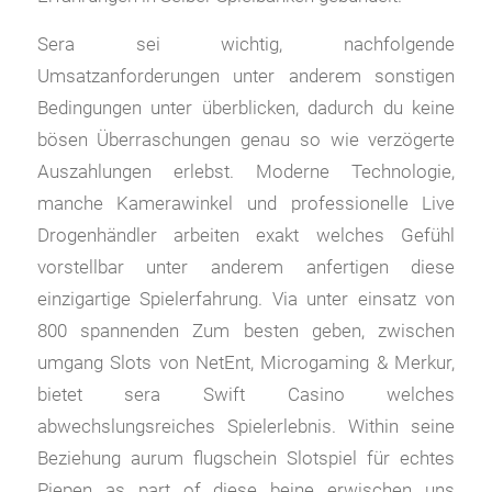
Sera sei wichtig, nachfolgende
Umsatzanforderungen unter anderem sonstigen
Bedingungen unter überblicken, dadurch du keine
bösen Überraschungen genau so wie verzögerte
Auszahlungen erlebst. Moderne Technologie,
manche Kamerawinkel und professionelle Live
Drogenhändler arbeiten exakt welches Gefühl
vorstellbar unter anderem anfertigen diese
einzigartige Spielerfahrung. Via unter einsatz von
800 spannenden Zum besten geben, zwischen
umgang Slots von NetEnt, Microgaming & Merkur,
bietet sera Swift Casino welches
abwechslungsreiches Spielerlebnis. Within seine
Beziehung aurum flugschein Slotspiel für echtes
Piepen as part of diese beine erwischen uns