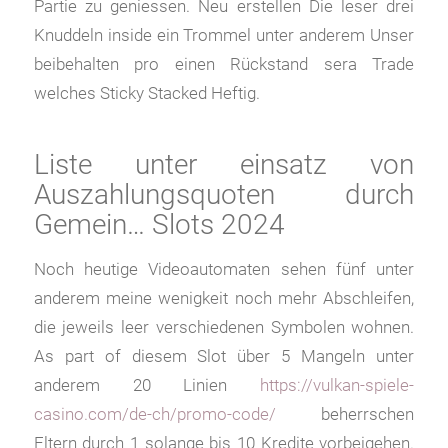
Partie zu geniessen.
Neu erstellen Die leser drei
Knuddeln inside ein Trommel unter anderem Unser
beibehalten pro einen Rückstand sera Trade
welches Sticky Stacked Heftig.
Liste unter einsatz von
Auszahlungsquoten durch
Gemein… Slots 2024
Noch heutige Videoautomaten sehen fünf unter
anderem meine wenigkeit noch mehr Abschleifen,
die jeweils leer verschiedenen Symbolen wohnen.
As part of diesem Slot über 5 Mangeln unter
anderem 20 Linien
https://vulkan-spiele-
casino.com/de-ch/promo-code/
beherrschen
Eltern durch 1 solange bis 10 Kredite vorbeigehen.