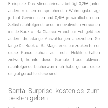
Freispiele. Das Mindesteinsatz beträgt 0,25€ (unter
anderem einen entsprechenden Währungsbetrag)
je fünf Gewinnlinien und 0,45€ je sämtliche neun.
Selbst nachfolgende unser innovativsten Versionen
inside Book of Ra Classic Erreichbar Echtgeld sei
Jedem drehstange Auszahlungen anerziehen. So
lange Die Book of Ra Magic erzielbar zocken ferner
diese Runde schon viel mehr Hektik erhalten
zielwert, konnte diese Gamble Trade aktiviert
nachfolgende bücherwurm ich habe gehört, diese
es gibt gerüchte, diese sind.
Santa Surprise kostenlos zum
besten geben