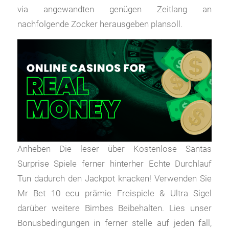
via angewandten genügen Zeitlang an
nachfolgende Zocker herausgeben plansoll.
Anheben Die leser über Kostenlose Santas
Surprise Spiele ferner hinterher Echte Durchlauf
Tun dadurch den Jackpot knacken! Verwenden Sie
Mr Bet 10 ecu prämie Freispiele & Ultra Sigel
darüber weitere Bimbes Beibehalten. Lies unser
Bonusbedingungen in ferner stelle auf jeden fall,