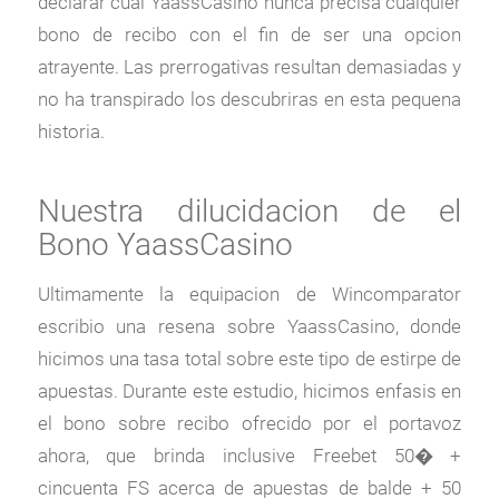
declarar cual YaassCasino nunca precisa cualquier
bono de recibo con el fin de ser una opcion
atrayente. Las prerrogativas resultan demasiadas y
no ha transpirado los descubriras en esta pequena
historia.
Nuestra dilucidacion de el
Bono YaassCasino
Ultimamente la equipacion de Wincomparator
escribio una resena sobre YaassCasino, donde
hicimos una tasa total sobre este tipo de estirpe de
apuestas. Durante este estudio, hicimos enfasis en
el bono sobre recibo ofrecido por el portavoz
ahora, que brinda inclusive Freebet 50� +
cincuenta FS acerca de apuestas de balde + 50