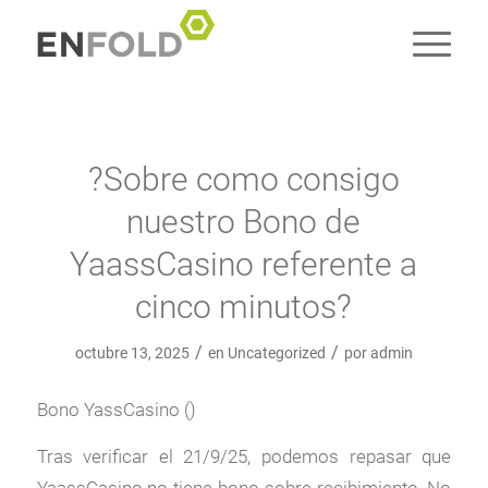
?Sobre como consigo
nuestro Bono de
YaassCasino referente a
cinco minutos?
/
/
octubre 13, 2025
en
Uncategorized
por
admin
Bono YassCasino ()
Tras verificar el 21/9/25, podemos repasar que