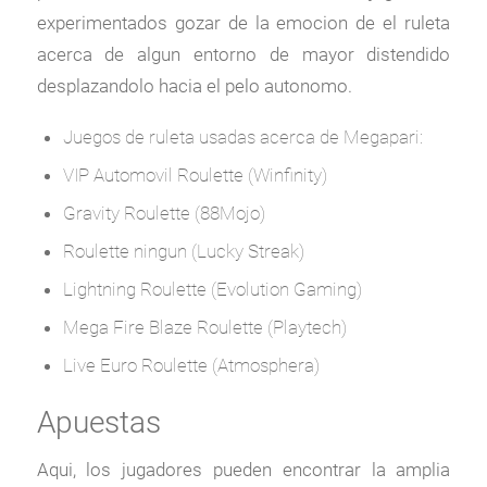
experimentados gozar de la emocion de el ruleta
acerca de algun entorno de mayor distendido
desplazandolo hacia el pelo autonomo.
Juegos de ruleta usadas acerca de Megapari:
VIP Automovil Roulette (Winfinity)
Gravity Roulette (88Mojo)
Roulette ningun (Lucky Streak)
Lightning Roulette (Evolution Gaming)
Mega Fire Blaze Roulette (Playtech)
Live Euro Roulette (Atmosphera)
Apuestas
Aqui, los jugadores pueden encontrar la amplia