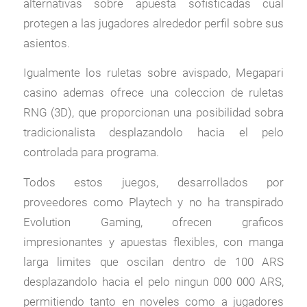
alternativas sobre apuesta sofisticadas cual
protegen a las jugadores alrededor perfil sobre sus
asientos.
Igualmente los ruletas sobre avispado, Megapari
casino ademas ofrece una coleccion de ruletas
RNG (3D), que proporcionan una posibilidad sobra
tradicionalista desplazandolo hacia el pelo
controlada para programa.
Todos estos juegos, desarrollados por
proveedores como Playtech y no ha transpirado
Evolution Gaming, ofrecen graficos
impresionantes y apuestas flexibles, con manga
larga limites que oscilan dentro de 100 ARS
desplazandolo hacia el pelo ningun 000 000 ARS,
permitiendo tanto en noveles como a jugadores