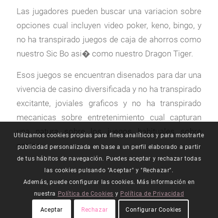
Las jugadores pueden buscar una variacion sobre
opciones cual incluyen video poker, keno, bingo, y
no ha transpirado juegos de caja de ahorros como
nuestro Sic Bo asi� como nuestro Dragon Tiger.
Esos juegos se encuentran disenados para dar una
vivencia de casino diversificada y no ha transpirado
excitante, joviales graficos y no ha transpirado
mecanicas sobre entretenimiento cual capturan
una natura sobre los juegos habituales sobre
Utilizamos cookies propias para fines analíticos y para mostrarte
casino.
publicidad personalizada en base a un perfil elaborado a partir
de tus hábitos de navegación. Puedes aceptar y rechazar todas
las cookies pulsando "Aceptar" y "Rechazar".
Además, puede configurar las cookies. Más información en
nuestra
Política de Cookies
y
Política de Privacidad
Aceptar
Rechazar
Configurar Cookies