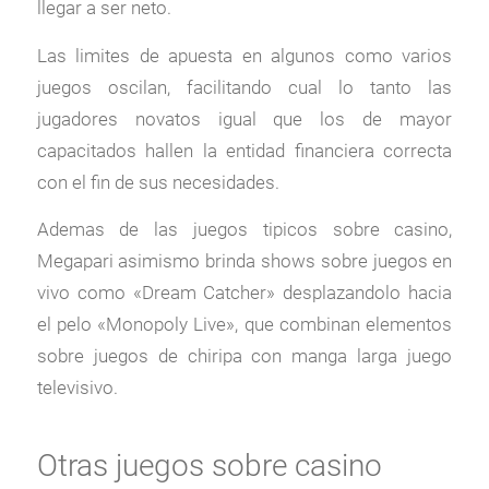
llegar a ser neto.
Las limites de apuesta en algunos como varios
juegos oscilan, facilitando cual lo tanto las
jugadores novatos igual que los de mayor
capacitados hallen la entidad financiera correcta
con el fin de sus necesidades.
Ademas de las juegos tipicos sobre casino,
Megapari asimismo brinda shows sobre juegos en
vivo como «Dream Catcher» desplazandolo hacia
el pelo «Monopoly Live», que combinan elementos
sobre juegos de chiripa con manga larga juego
televisivo.
Otras juegos sobre casino