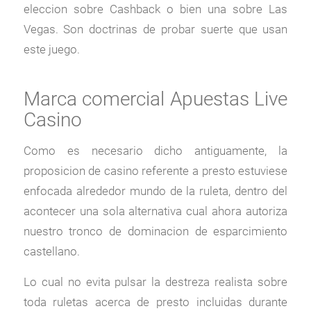
eleccion sobre Cashback o bien una sobre Las
Vegas. Son doctrinas de probar suerte que usan
este juego.
Marca comercial Apuestas Live
Casino
Como es necesario dicho antiguamente, la
proposicion de casino referente a presto estuviese
enfocada alrededor mundo de la ruleta, dentro del
acontecer una sola alternativa cual ahora autoriza
nuestro tronco de dominacion de esparcimiento
castellano.
Lo cual no evita pulsar la destreza realista sobre
toda ruletas acerca de presto incluidas durante