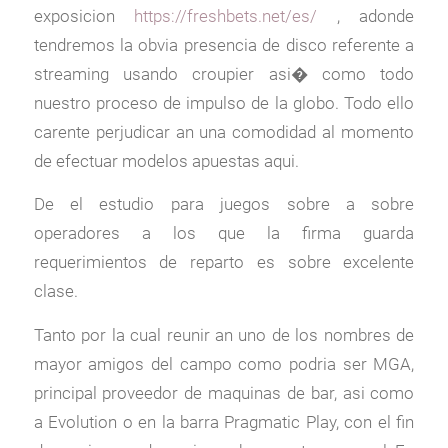
exposicion
https://freshbets.net/es/
, adonde
tendremos la obvia presencia de disco referente a
streaming usando croupier asi� como todo
nuestro proceso de impulso de la globo. Todo ello
carente perjudicar an una comodidad al momento
de efectuar modelos apuestas aqui.
De el estudio para juegos sobre a sobre
operadores a los que la firma guarda
requerimientos de reparto es sobre excelente
clase.
Tanto por la cual reunir an uno de los nombres de
mayor amigos del campo como podria ser MGA,
principal proveedor de maquinas de bar, asi como
a Evolution o en la barra Pragmatic Play, con el fin