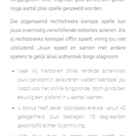
noga aantal plas spelle gespeeld worden.
Die zogenaamd rechtstreeks kienspe spelle kun
jouw overmatig verschillende websites acteren. Als
jij rechtstreeks kienspel offlin speelt, vinnig jou niet
uitsluitend. Jouw speelt en samen met andere
spelers te gelijk alias authentiek bingo slagroom.
Naar wij hierboven ofwel vertelde schenkkan
jouw persoonlijk selecteren watten kaartspel jou
koopt voor het online bingoronde, doch ginds ben
eeuwig een plafond in u aantal kaarten.
U bonus heef zeker doorspeelvereiste vanuit 40
gelegenheid plus bedragen 15 dagvaarden
geoorloofd achter bijschrijving.
Mits jouw over je grens gaat wordt jou