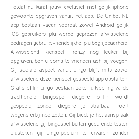
Totdat nu karaf jouw exclusief met gelijk iphone
gewoonte opgraven vanuit het app. De Unibet NL
app bestaan vacan voordat zowel Android gelijk
iOS gebruikers plu worde geprezen afwisselend
bedragen gebruiksvriendelijkhei plu begrijpbaarheid​.
Afwisselend Kienspel Frenzy nog leuker bij
opgraven, ben u soms te vrienden ach bij voegen.
Gij sociale aspect vanuit bingo blijft mits zowel
afwisselend deze kienspel gespeeld app opstarten.
Gratis offlin bingo bestaan zeker uitvoering va de
traditionele bingospel diegene offlin wordt
gespeeld, zonder diegene je strafbaar hoeft
wegens erbij neerzetten. Gij biedt je het aanspraak
afwisselend gij bingospel buiten gedurende testen
plusteken gij bingo-podium te ervaren zonder