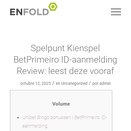
Spelpunt Kienspel
BetPrimeiro ID-aanmelding
Review: leest deze vooraf
/
/
octubre 12, 2025
en
Uncategorized
por
admin
Volume
Unibet Bingo bonussen | BetPrimeiro ID-
aanmelding