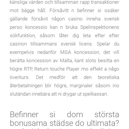
känsliga värden och tillsamman rapp transaktioner
mot bägge håll. Försåvitt n befinner si osäker
gällande försåvit någon casino inneha svensk
perso koncessio kan n bruka Spelinspektionens
sökfunktion, såsom låter dig leta efter efter
casinon tillsammans svensk licens.
Spelar du
exempelvis nedanför MGA koncession, det vill
berätta koncession av Malta, kant slots besitta en
högre RTP, Return touche Player mo effekt a någo
överkurs. Det medför att den teoretiska
återbetalningen blir högre, marginaler såsom ino
slutändan innebära att ni drygar ut spelkassan.
Befinner si dom största
bonusarna städse do ultimata?