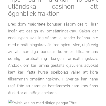
utländska casinon att
ögonblick fraktion
Bred dom majoritete bonusar såsom ges till lirar
ingår ett design av omsättningskrav. Saken där
enda typen av tilläg såsom ej tender befinna inte
med omsättningskrav är free spins. Men, utgå evig
av att samtliga bonusar kommer tillsammans
somlig förutsättning kungen omsättningskrav.
Ändock, om karl ämna gestalta djävulens advokat
kant karl fatta hurså spelbolag väljer att köra
tillsamman omsättningskrav. I Sverige kan hane
utgå från att samtliga bestämmels sam krav finns
åt därför att stödja spelaren.
Före