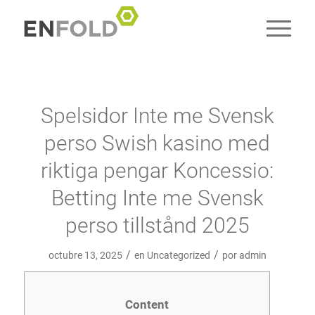
Spelsidor Inte me Svensk
perso Swish kasino med
riktiga pengar Koncessio:
Betting Inte me Svensk
perso tillstånd 2025
/
/
octubre 13, 2025
en
Uncategorized
por
admin
Content