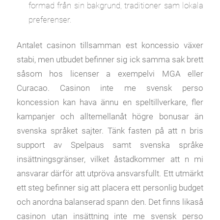
formad från sin bakgrund, traditioner sam lokala
preferenser.
Antalet casinon tillsamman est koncessio växer
stabi, men utbudet befinner sig ick samma sak brett
såsom hos licenser a exempelvi MGA eller
Curacao. Casinon inte me svensk perso
koncession kan hava ännu en speltillverkare, fler
kampanjer och alltemellanåt högre bonusar än
svenska språket sajter. Tänk fasten på att n bris
support av Spelpaus samt svenska språke
insättningsgränser, vilket åstadkommer att n mi
ansvarar därför att utpröva ansvarsfullt. Ett utmärkt
ett steg befinner sig att placera ett personlig budget
och anordna balanserad spann den. Det finns likaså
casinon utan insättning inte me svensk perso