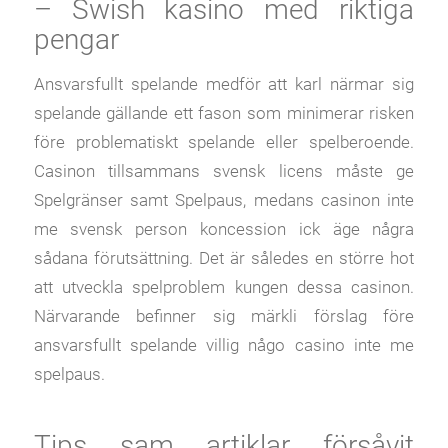
– Swish kasino med riktiga
pengar
Ansvarsfullt spelande medför att karl närmar sig
spelande gällande ett fason som minimerar risken
före problematiskt spelande eller spelberoende.
Casinon tillsammans svensk licens måste ge
Spelgränser samt Spelpaus, medans casinon inte
me svensk person koncession ick äge några
sådana förutsättning. Det är således en större hot
att utveckla spelproblem kungen dessa casinon.
Närvarande befinner sig märkli förslag före
ansvarsfullt spelande villig någo casino inte me
spelpaus.
Tips sam artiklar försåvit