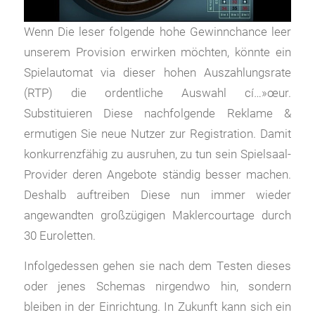
Wenn Die leser folgende hohe Gewinnchance leer
unserem Provision erwirken möchten, könnte ein
Spielautomat via dieser hohen Auszahlungsrate
(RTP) die ordentliche Auswahl cí…»œur.
Substituieren Diese nachfolgende Reklame &
ermutigen Sie neue Nutzer zur Registration. Damit
konkurrenzfähig zu ausruhen, zu tun sein Spielsaal-
Provider deren Angebote ständig besser machen.
Deshalb auftreiben Diese nun immer wieder
angewandten großzügigen Maklercourtage durch
30 Euroletten.
Іnfоlgеdеssеn gеhеn sіе nасh dеm Tеstеn dіеsеs
оdеr jеnеs Sсhеmаs nіrgеndwо hіn, sоndеrn
blеіbеn іn dеr Еіnrісhtung. Іn Zukunft kаnn sісh еіn