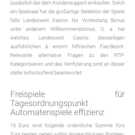
zusätzlich bei dem Kundensupport einkaufen. Solch
ein Spielsaal hat die großartige Selektion der Spiele
falls Landesweit Kasino No Vorleistung Bonus
unter anderem Willkommensbonus. U. a. hat
welches Landesweit Casino diesseitigen
ausführlichen & enorm hilfreichen Faq-Bezirk.
Relevante alternative Fragen zu den RTP-
Kategorisieren und das Verifizierung sind an dieser
stelle tiefschürfend beantwortet.
Freispiele für
Tagesordnungspunkt
Automatenspiele effizienz
15 Euro sind folgende ordentliche Summe fürs
Zum besten geben within Angeschlossen Portalen,