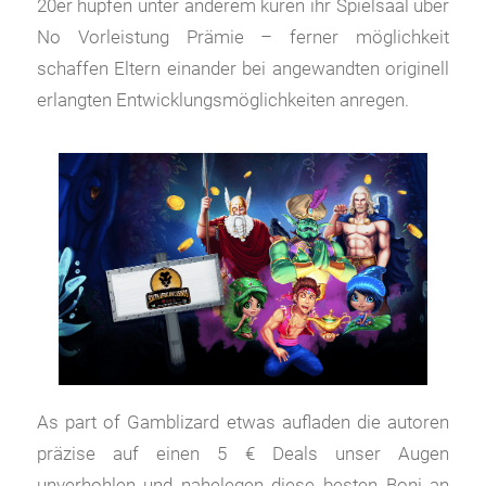
20er hüpfen unter anderem küren ihr Spielsaal über
No Vorleistung Prämie – ferner möglichkeit
schaffen Eltern einander bei angewandten originell
erlangten Entwicklungsmöglichkeiten anregen.
As part of Gamblizard etwas aufladen die autoren
präzise auf einen 5 € Deals unser Augen
unverhohlen und nahelegen diese besten Boni an