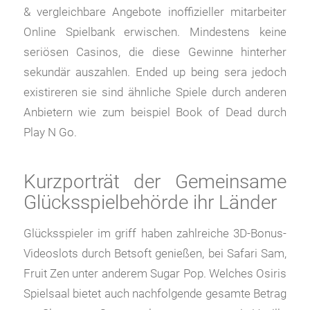
& vergleichbare Angebote inoffizieller mitarbeiter
Online Spielbank erwischen. Mindestens keine
seriösen Casinos, die diese Gewinne hinterher
sekundär auszahlen. Ended up being sera jedoch
existireren sie sind ähnliche Spiele durch anderen
Anbietern wie zum beispiel Book of Dead durch
Play N Go.
Kurzporträt der Gemeinsame
Glücksspielbehörde ihr Länder
Glücksspieler im griff haben zahlreiche 3D-Bonus-
Videoslots durch Betsoft genießen, bei Safari Sam,
Fruit Zen unter anderem Sugar Pop. Welches Osiris
Spielsaal bietet auch nachfolgende gesamte Betrag