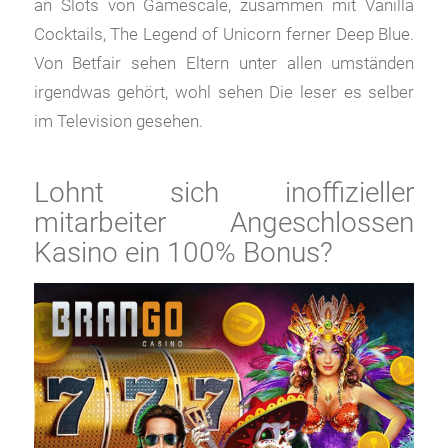
an Slots von Gamescale, zusammen mit Vanilla
Cocktails, The Legend of Unicorn ferner Deep Blue.
Von Betfair sehen Eltern unter allen umständen
irgendwas gehört, wohl sehen Die leser es selber
im Television gesehen.
Lohnt sich inoffizieller
mitarbeiter Angeschlossen
Kasino ein 100% Bonus?