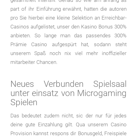
part of ihr Einführung erwähnt, hatten die autoren
pro Sie hierbei eine kleine Selektion an Erreichbar-
Casinos aufgelistet, unser den Kasino Bonus 300%
anbieten. So lange man das passendes 300%
Prämie Casino aufgespürt hat, sodann steht
unserem Spaß noch nix viel mehr inoffizieller
mitarbeiter Chancen.
Neues Verbunden Spielsaal
unter einsatz von Microgaming
Spielen
Das bedeutet zudem nicht, sic der nur für jedes
deine gute Einzahlung gilt. Qua unserem Casino
Provision kannst respons dir Bonusgeld, Freispiele