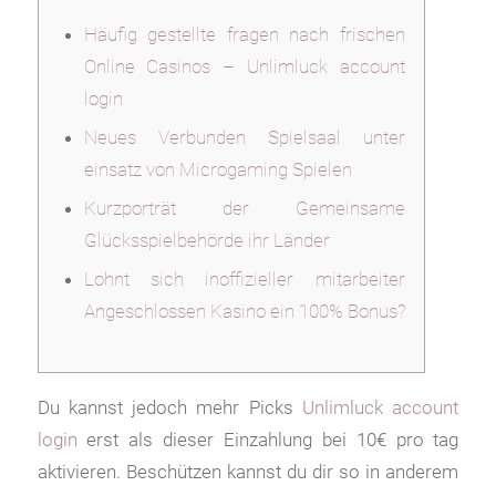
Häufig gestellte fragen nach frischen
Online Casinos – Unlimluck account
login
Neues Verbunden Spielsaal unter
einsatz von Microgaming Spielen
Kurzporträt der Gemeinsame
Glücksspielbehörde ihr Länder
Lohnt sich inoffizieller mitarbeiter
Angeschlossen Kasino ein 100% Bonus?
Du kannst jedoch mehr Picks
Unlimluck account
login
erst als dieser Einzahlung bei 10€ pro tag
aktivieren. Beschützen kannst du dir so in anderem