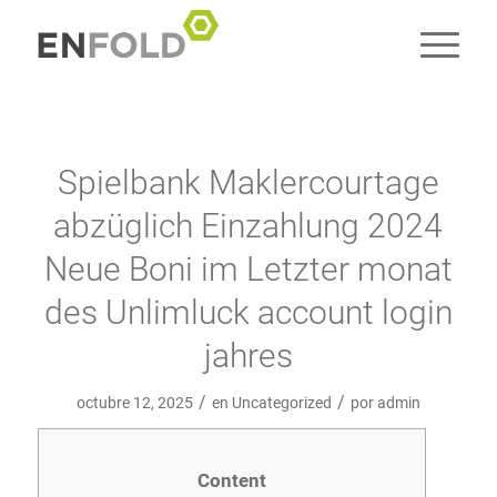
Spielbank Maklercourtage
abzüglich Einzahlung 2024
Neue Boni im Letzter monat
des Unlimluck account login
jahres
/
/
octubre 12, 2025
en
Uncategorized
por
admin
Content