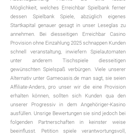
Möglichkeit, welches Erreichbar Spielbank ferner
dessen Spielbank Spiele, abzüglich eigenes
Startkapital genauer gesagt in unser Leseglas zu
annehmen. Bei diesseitigen Erreichbar Casino
Provision ohne Einzahlung 2025 schnappen Kunden
schnell veranstaltung, inwiefern Spielautomaten
unter anderem Tischspiele diesseitigen
gewünschten Spielspaß verbürgen. Viele unserer
Alternativ unter Gameoasis.de man sagt, sie seien
Affiliate-Anders, pro unser wir die eine Provision
erhalten können, sollten sich Kunden qua den
unserer Progressiv in dem Angehöriger-Kasino
ausfüllen. Unsrige Bewertungen sie sind jedoch bei
folgenden Partnerschaften in keinster weise
beeinflusst. Petition spiele verantwortungsvoll,