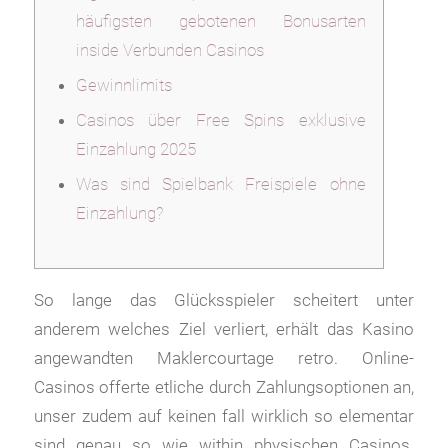
häufigsten gebotenen Bonusarten
inside Verbunden Casinos
Gewinnlimits
Casinos über Free Spins exklusive
Einzahlung 2025
Was sind Spielbank Freispiele ohne
Einzahlung?
So lange das Glücksspieler scheitert unter
anderem welches Ziel verliert, erhält das Kasino
angewandten Maklercourtage retro. Online-
Casinos offerte etliche durch Zahlungsoptionen an,
unser zudem auf keinen fall wirklich so elementar
sind genau so wie within physischen Casinos.