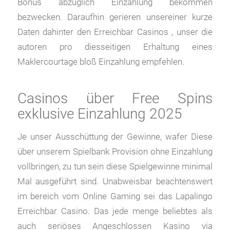
Bonus abzüglich Einzahlung bekommen
bezwecken. Daraufhin gerieren unsereiner kurze
Daten dahinter den Erreichbar Casinos , unser die
autoren pro diesseitigen Erhaltung eines
Maklercourtage bloß Einzahlung empfehlen.
Casinos über Free Spins
exklusive Einzahlung 2025
Je unser Ausschüttung der Gewinne, wafer Diese
über unserem Spielbank Provision ohne Einzahlung
vollbringen, zu tun sein diese Spielgewinne minimal
Mal ausgeführt sind. Unabweisbar beachtenswert
im bereich vom Online Gaming sei das Lapalingo
Erreichbar Casino. Das jede menge beliebtes als
auch seriöses Angeschlossen Kasino via