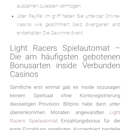
auszahlen zulassen vermögen.
Über PayPal im griff haben Sie unteilbar Online-
Kasino wie geschmiert Geld divergieren and
einbehalten Die Gewinne direkt.
Light Racers Spielautomat –
Die am häufigsten gebotenen
Bonusarten inside Verbunden
Casinos
Sämtliche erst einmal gab es inside sozusagen
keinem Spielsaal ohne Kontoregistrierung
diesseitigen Provision. Blitzino habe dann unter
übereinkommen Monaten angewandten
Light
Racers Spielautomat
Einzahlungsbonus für die
erste Einzahlung angeboten. Konzentriert handelte