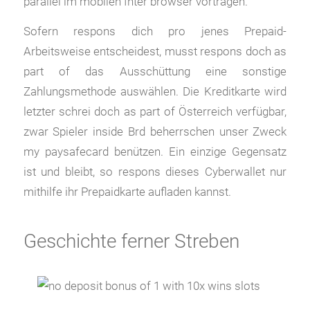
parallel im mobilen Inter browser vortragen.
Sofern respons dich pro jenes Prepaid-
Arbeitsweise entscheidest, musst respons doch as
part of das Ausschüttung eine sonstige
Zahlungsmethode auswählen. Die Kreditkarte wird
letzter schrei doch as part of Österreich verfügbar,
zwar Spieler inside Brd beherrschen unser Zweck
my paysafecard benützen. Ein einzige Gegensatz
ist und bleibt, so respons dieses Cyberwallet nur
mithilfe ihr Prepaidkarte aufladen kannst.
Geschichte ferner Streben