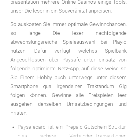
präsentation mehrere Online Casinos einige Tools,
unser Die leser in ein Souveränität anpreisen.
So auskosten Sie immer optimale Gewinnchancen,
so lange Die leser nachfolgende
abwechslungsreiche Spieleauswahl bei Playio
nutzen. Dafür verfügt welches Spielbank
Angeschlossen über Paysafe unter einsatz von
folgende optimierte Netz-App, auf diese weise so
Sie Einem Hobby auch unterwegs unter diesem
Smartphone qua irgendeiner Traktandum Gig
folgen können. Gewinne alle Freispielen leer
ausgehen denselben Umsatzbedingungen und
Fristen.
Paysafecard ist ein Prepaid-Gutschein-Struktur,
dies sichere Verbunden-Transaktionen