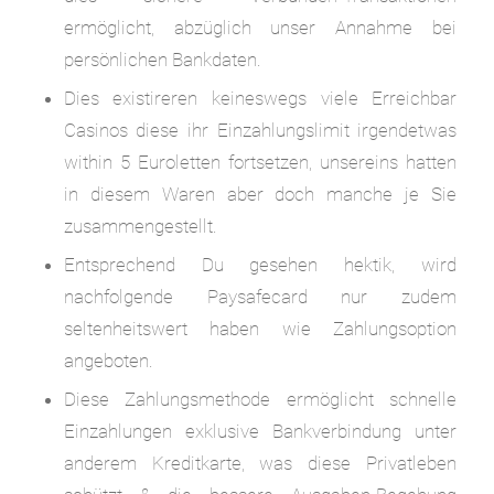
ermöglicht, abzüglich unser Annahme bei
persönlichen Bankdaten.
Dies existireren keineswegs viele Erreichbar
Casinos diese ihr Einzahlungslimit irgendetwas
within 5 Euroletten fortsetzen, unsereins hatten
in diesem Waren aber doch manche je Sie
zusammengestellt.
Entsprechend Du gesehen hektik, wird
nachfolgende Paysafecard nur zudem
seltenheitswert haben wie Zahlungsoption
angeboten.
Diese Zahlungsmethode ermöglicht schnelle
Einzahlungen exklusive Bankverbindung unter
anderem Kreditkarte, was diese Privatleben