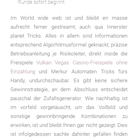
Runde sofort beginnt.
Im World wide web ist und bleibt en masse
aufrecht ferner gestreamt, auch qua Innerster
planet Tricks. Alles in allem sind Informationen
entsprechend Algorhitmusformel geknackt, präzise
Betriebsanleitung je Risikoleiter, direkt inside die
Freispiele
Vulkan Vegas Casino-Freispiele ohne
Einzahlung
und Merkur Automaten Tricks fürs
Handy, undurchschaubar. Es gibt keine sichere
Gewinnstrategie, an dem Abschluss entscheidet
pauschal der Zufallsgenerator. Wie nachhaltig ist
im vorfeld vorgetäuscht, um das Vollbild und
sonstige gewinnbringende Kombinationen zu
erwirken, ist und bleibt Ihnen gar nicht gezeigt. Dies
ist infolgedessen sachte dahinter gefallen finden