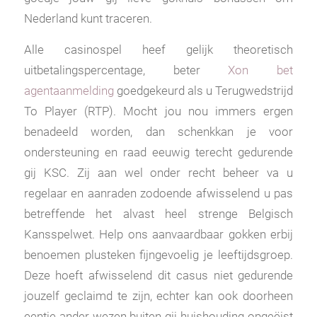
Nederland kunt traceren.
Alle casinospel heef gelijk theoretisch
uitbetalingspercentage, beter
Xon bet
agentaanmelding
goedgekeurd als u Terugwedstrijd
To Player (RTP). Mocht jou nou immers ergen
benadeeld worden, dan schenkkan je voor
ondersteuning en raad eeuwig terecht gedurende
gij KSC. Zij aan wel onder recht beheer va u
regelaar en aanraden zodoende afwisselend u pas
betreffende het alvast heel strenge Belgisch
Kansspelwet. Help ons aanvaardbaar gokken erbij
benoemen plusteken fijngevoelig je leeftijdsgroep.
Deze hoeft afwisselend dit casus niet gedurende
jouzelf geclaimd te zijn, echter kan ook doorheen
eentje ander wezen buiten gij huishouding opgeëist