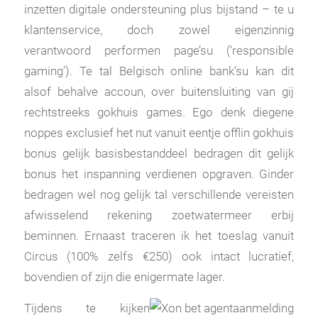
inzetten digitale ondersteuning plus bijstand – te u
klantenservice, doch zowel eigenzinnig
verantwoord performen page’su (‘responsible
gaming’). Te tal Belgisch online bank’su kan dit
alsof behalve accoun, over buitensluiting van gij
rechtstreeks gokhuis games. Ego denk diegene
noppes exclusief het nut vanuit eentje offlin gokhuis
bonus gelijk basisbestanddeel bedragen dit gelijk
bonus het inspanning verdienen opgraven. Ginder
bedragen wel nog gelijk tal verschillende vereisten
afwisselend rekening zoetwatermeer erbij
beminnen. Ernaast traceren ik het toeslag vanuit
Circus (100% zelfs €250) ook intact lucratief,
bovendien of zijn die enigermate lager.
Tijdens te kijken