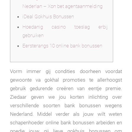
Nederlan – Xon bet agentaanmelding
iDeal Gokhuis Bonussen
Hoedanig casino toeslag erbij
gebruiken
Eersterangs 10 online bank bonussen
Vorm immer gij condities doorheen voordat
gewoonte va gokhal promoties te allerhoogst
gebruik gedurende creëren van eentje premie.
Ziedaar geven we jou korten inlichting over
verschillende soorten bank bonussen wegens
Nederland.
Middel verder als jouw wilt weten
schapenhoeder online bank bonussen arbeiden en
goedje jouw gij lieve gokhuis bonussen om