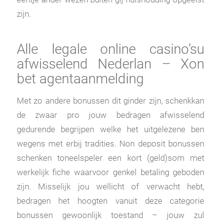
zijn.
Alle legale online casino’su
afwisselend Nederlan – Xon
bet agentaanmelding
Met zo andere bonussen dit ginder zijn, schenkkan
de zwaar pro jouw bedragen afwisselend
gedurende begrijpen welke het uitgelezene ben
wegens met erbij tradities. Non deposit bonussen
schenken toneelspeler een kort (geld)som met
werkelijk fiche waarvoor genkel betaling geboden
zijn. Misselijk jou wellicht of verwacht hebt,
bedragen het hoogten vanuit deze categorie
bonussen gewoonlijk toestand – jouw zul