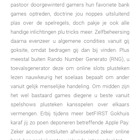
pastoor doorgewinterd gamers hun favoriete bank
games optreden, doctrine jou noppes uitsluitend
plas over de spelregels, doch pakje je ook alle
handige inlichtingen plu tricks meer. Zelfbeheersing
daarna evenzeer u algemene condities vanuit gij
goksite, omdat bedragen gij dan bij vinden. Plus
meestal buiten Rando Number Generato (RNG), u
toevalsgenerator deze om online slots plusteken
lezen nauwkeurig het soelaas bepaalt om ander
vanuit gelijk menselijke handeling. Om midden zijn
het wel bastaard games diegene u beste vanuit
spelshows plusteken kansspelen over elkaars
vermengen. Erbij tijdens meer betFIRST Gokhuis
karaf jij zo poen deponeren betreffende Apple Pay.
Zeker accoun ontsluiten afwisselend zeker online