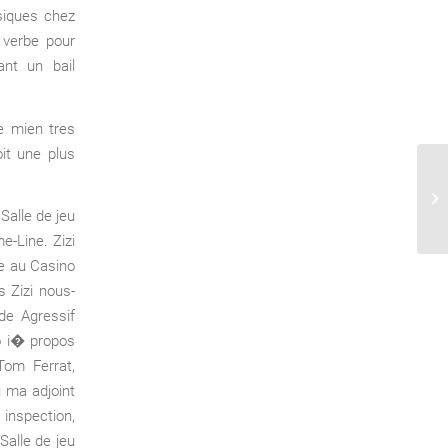
siques chez
 verbe pour
ant un bail
e mien tres
it une plus
Ac
va
Salle de jeu
-Line. Zizi
re au Casino
s Zizi nous-
de Agressif
o i� propos
om Ferrat,
 ma adjoint
inspection,
alle de jeu