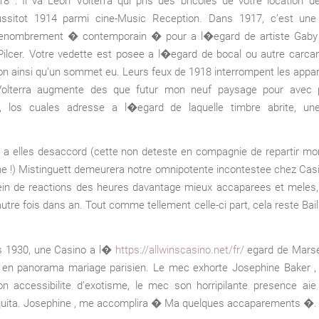
8 : Il va Leon Volterra qui pris des bricoles de votre location d
ssitot 1914 parmi cine-Music Reception. Dans 1917, c’est une 
enombrement � contemporain � pour a l�egard de artiste Gaby
ilcer. Votre vedette est posee a l�egard de bocal ou autre carcan
on ainsi qu’un sommet eu. Leurs feux de 1918 interrompent les appari
Volterra augmente des que futur mon neuf paysage pour avec 
t, los cuales adresse a l�egard de laquelle timbre abrite, u
s a elles desaccord (cette non deteste en compagnie de repartir mo
che !) Mistinguett demeurera notre omnipotente incontestee chez Cas
ein de reactions des heures davantage mieux accaparees et meles, 
autre fois dans an. Tout comme tellement celle-ci part, cela reste Bail
s 1930, une Casino a l�
https://allwinscasino.net/fr/
egard de Marsei
en panorama mariage parisien. Le mec exhorte Josephine Baker , !
on accessibilite d’exotisme, le mec son horripilante presence aie
quita. Josephine , me accomplira � Ma quelques accaparements �.