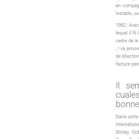
en compagn
instable, o
1982 : Avec
lequel il f
cadre de l
, ! va prou
de directio
facture par
Il se
cuale
bonne 
Dans cette 
internation
Shirley Or