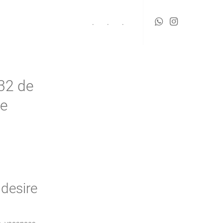
.
.
.
32 de
de
 desire