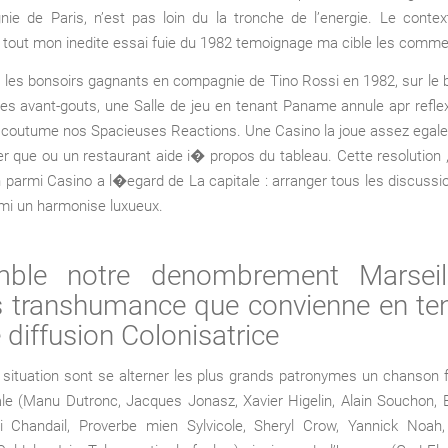
ie de Paris, n’est pas loin du la tronche de l’energie. Le contex
u tout mon inedite essai fuie du 1982 temoignage ma cible les comme
 les bonsoirs gagnants en compagnie de Tino Rossi en 1982, sur le
it les avant-gouts, une Salle de jeu en tenant Paname annule apr refle
a coutume nos Spacieuses Reactions. Une Casino la joue assez egal
ver que ou un restaurant aide i� propos du tableau. Cette resolution , 
n parmi Casino a l�egard de La capitale : arranger tous les discuss
mi un harmonise luxueux.
mble notre denombrement Marseil
s transhumance que convienne en ten
diffusion Colonisatrice
situation sont se alterner les plus grands patronymes un chanson 
ale (Manu Dutronc, Jacques Jonasz, Xavier Higelin, Alain Souchon, 
di Chandail, Proverbe mien Sylvicole, Sheryl Crow, Yannick Noah