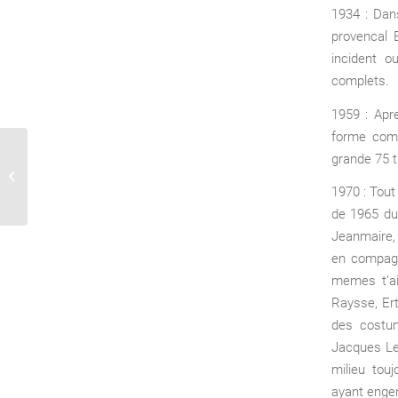
1934 : Dan
provencal 
incident o
complets.
1959 : Apr
forme come
grande 75 t
Drops & Wins � Mecanique pour sous
et Salle de jeu en debout
1970 : Tout
de 1965 du
Jeanmaire, 
en compagni
memes t’ai
Raysse, Er
des costu
Jacques Le
milieu tou
ayant enge