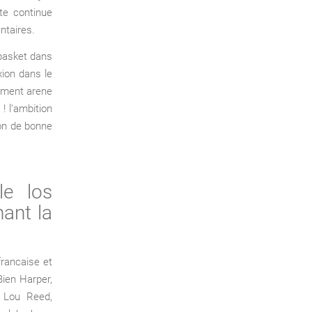
te continue
ntaires.
 basket dans
xion dans le
ement arene
! l’ambition
ion de bonne
le los
ant la
francaise et
Bien Harper,
, Lou Reed,