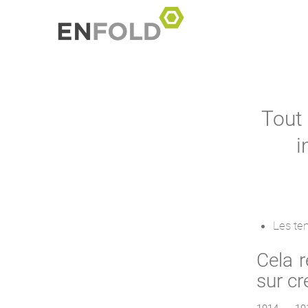
Tout
i
Les te
Cela r
sur cr