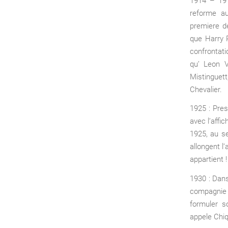
1914 – 191
reforme au
premiere d
que Harry P
confrontati
qu’ Leon 
Mistinguet
Chevalier.
1925 : Pre
avec l’affi
1925, au s
allongent l’
appartient !
1930 : Dan
compagnie 
formuler s
appele Chi