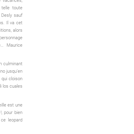
e vacances,
telle toute
 Desly sauf
s. Il va cet
tions, alors
personnage
ne… Maurice
n culminant
ino jusqu’en
qui cloison
li los cuales
lle est une
, pour bien
 ce leopard