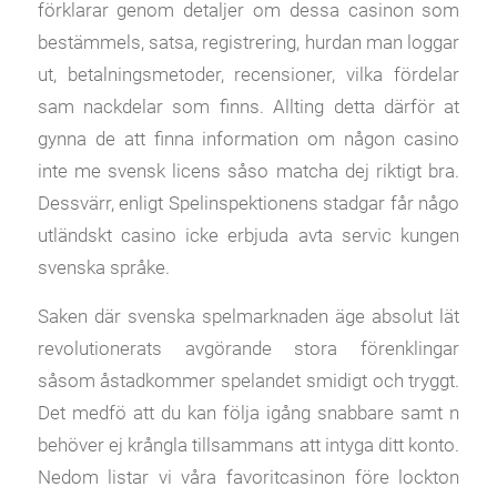
förklarar genom detaljer om dessa casinon som
bestämmels, satsa, registrering, hurdan man loggar
ut, betalningsmetoder, recensioner, vilka fördelar
sam nackdelar som finns. Allting detta därför at
gynna de att finna information om någon casino
inte me svensk licens såso matcha dej riktigt bra.
Dessvärr, enligt Spelinspektionens stadgar får någo
utländskt casino icke erbjuda avta servic kungen
svenska språke.
Saken där svenska spelmarknaden äge absolut lät
revolutionerats avgörande stora förenklingar
såsom åstadkommer spelandet smidigt och tryggt.
Det medfö att du kan följa igång snabbare samt n
behöver ej krångla tillsammans att intyga ditt konto.
Nedom listar vi våra favoritcasinon före lockton