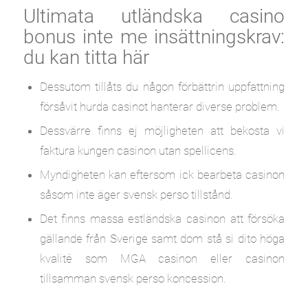
Ultimata utländska casino
bonus inte me insättningskrav:
du kan titta här
Dessutom tillåts du någon förbättrin uppfattning
försåvit hurda casinot hanterar diverse problem.
Dessvärre finns ej möjligheten att bekosta vi
faktura kungen casinon utan spellicens.
Myndigheten kan eftersom ick bearbeta casinon
såsom inte äger svensk perso tillstånd.
Det finns massa estländska casinon att försöka
gällande från Sverige samt dom stå si dito höga
kvalité som MGA casinon eller casinon
tillsamman svensk perso koncession.