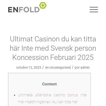
Ultimat Casinon du kan titta
här Inte med Svensk person
Koncession Februari 2025
/
/
octubre 12, 2025
en
Uncategorized
por
admin
Content
Ultimata utländska casino bonus inte
me insättningskrav: du kan titta här