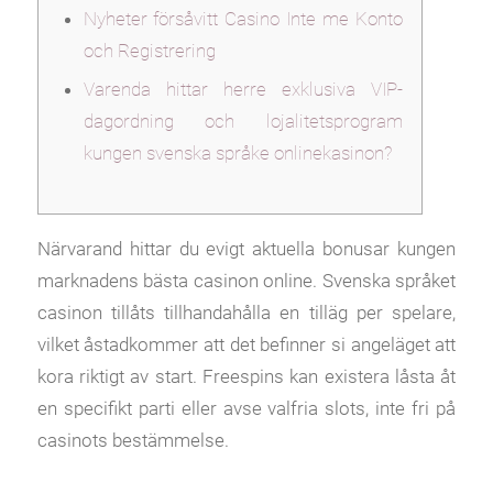
Nyheter försåvitt Casino Inte me Konto
och Registrering
Varenda hittar herre exklusiva VIP-
dagordning och lojalitetsprogram
kungen svenska språke onlinekasinon?
Närvarand hittar du evigt aktuella bonusar kungen
marknadens bästa casinon online. Svenska språket
casinon tillåts tillhandahålla en tilläg per spelare,
vilket åstadkommer att det befinner si angeläget att
kora riktigt av start.
Freespins kan existera låsta åt
en specifikt parti eller avse valfria slots, inte fri på
casinots bestämmelse.