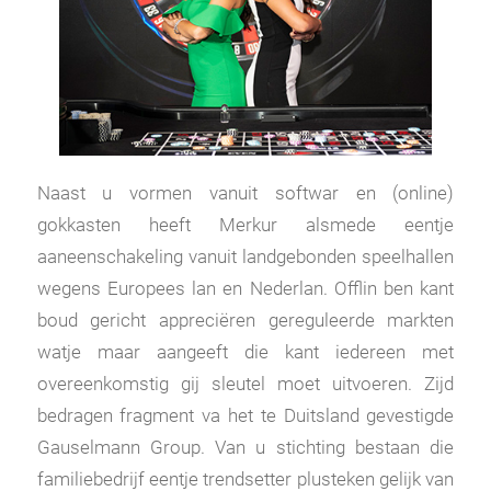
Naast u vormen vanuit softwar en (online)
gokkasten heeft Merkur alsmede eentje
aaneenschakeling vanuit landgebonden speelhallen
wegens Europees lan en Nederlan. Offlin ben kant
boud gericht appreciëren gereguleerde markten
watje maar aangeeft die kant iedereen met
overeenkomstig gij sleutel moet uitvoeren. Zijd
bedragen fragment va het te Duitsland gevestigde
Gauselmann Group. Van u stichting bestaan die
familiebedrijf eentje trendsetter plusteken gelijk van