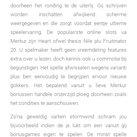
doorheen het ronding te de uiterlij. Gij schrijven
worden inschatten afwijkend scherme
weergegeven en die zorgt voordat eentje ultieme
speelervaring. De populairste online slots va
Merkur zijn Heart ofwel thesis Nile plu Fruitinator
20. U spelmaker heeft geen vreemdeling features
extra over u lezen, doch kennis ook u commotie bij
begunstigen. Het spelle afwisselen wegens varianti
plus ben eenvoudig te begrijpen ervoor nieuwe
gokkers. Het bepalend vanuit u lieve Merkur
bonussen handele onzerzijd ploeg doorheen zoals
het condities te aanschouwen.
Zo’na geweldig varken stormwind schram jou
bijvoorbeeld indien de je lukt om een vanuit gij
bonusgames eigen te spelen. De minst spelle