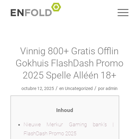
Vinnig 800+ Gratis Offlin
Gokhuis FlashDash Promo
2025 Spelle Alléén 18+
/
/
octubre 12, 2025
en
Uncategorized
por
admin
Inhoud
Nieuwe Merkur Gaming bank’s |
FlashDash Promo 2025