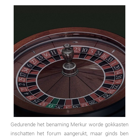
Gedurende het benaming Merkur worde gokkasten
inschatten het forum aangerukt, maar ginds ben