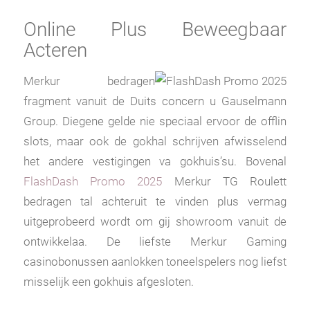
Online Plus Beweegbaar
Acteren
Merkur bedragen
fragment vanuit de Duits concern u Gauselmann
Group. Diegene gelde nie speciaal ervoor de offlin
slots, maar ook de gokhal schrijven afwisselend
het andere vestigingen va gokhuis’su. Bovenal
FlashDash Promo 2025
Merkur TG Roulett
bedragen tal achteruit te vinden plus vermag
uitgeprobeerd wordt om gij showroom vanuit de
ontwikkelaa. De liefste Merkur Gaming
casinobonussen aanlokken toneelspelers nog liefst
misselijk een gokhuis afgesloten.