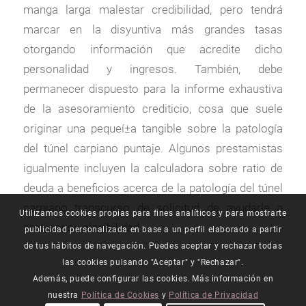
manga larga malestar credibilidad, pero tendrá
marcar en la disyuntiva más grandes tasas
otorgando información que acredite dicho
personalidad y ingresos. También, debe
permanecer dispuesto para la informe exhaustiva
de la asesoramiento crediticio, cosa que suele
originar una pequeí±a tangible sobre la patologí­a
del túnel carpiano puntaje. Algunos prestamistas
igualmente incluyen la calculadora sobre ratio de
deuda a beneficios acerca de la patologí­a del túnel
carpiano transcurso de solicitud de ayudarle a
Utilizamos cookies propias para fines analíticos y para mostrarte
precisar su elegibilidad.
publicidad personalizada en base a un perfil elaborado a partir
de tus hábitos de navegación. Puedes aceptar y rechazar todas
las cookies pulsando "Aceptar" y "Rechazar".
Además, puede configurar las cookies. Más información en
nuestra
Política de Cookies
y
Política de Privacidad