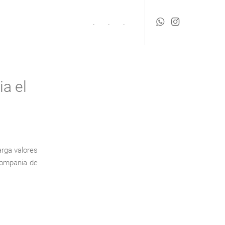
.
.
.
ia el
arga valores
compania de