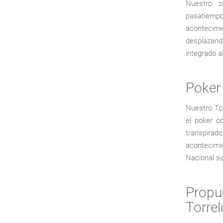
Nuestro z
pasatiemp
acontecimi
desplazand
integrado a
Poker
Nuestro To
el poker o
transpirad
acontecimi
Nacional so
Prop
Torre