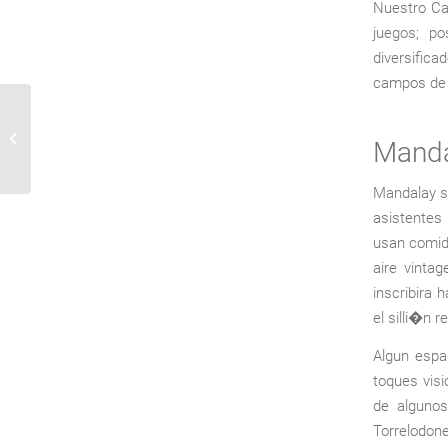
Nuestro C
juegos; p
diversific
campos de 
Thief Auswertung Casino
Spielautomaten Video Spielautomaten
Manda
durch Net darbi...
Mandalay se
asistentes
usan comida
aire vinta
inscribira 
el silli�n 
Algun espa
toques visi
de algunos
Torrelodon