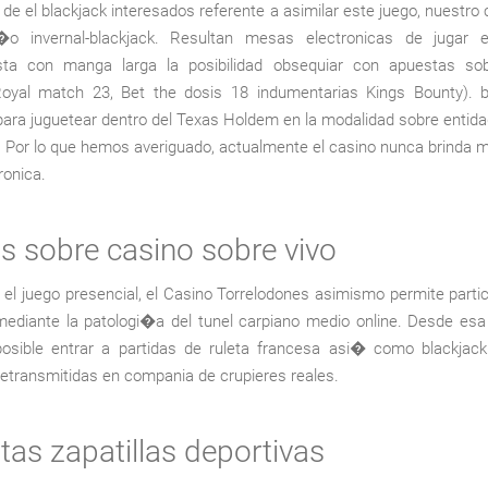
 de el blackjack interesados referente a asimilar este juego, nuestro 
o invernal-blackjack. Resultan mesas electronicas de jugar e
lista con manga larga la posibilidad obsequiar con apuestas s
Royal match 23, Bet the dosis 18 indumentarias Kings Bounty). b
para juguetear dentro del Texas Holdem en la modalidad sobre entida
. Por lo que hemos averiguado, actualmente el casino nunca brinda
ronica.
s sobre casino sobre vivo
l juego presencial, el Casino Torrelodones asimismo permite parti
mediante la patologi�a del tunel carpiano medio online. Desde esa 
 posible entrar a partidas de ruleta francesa asi� como blackjac
etransmitidas en compania de crupieres reales.
as zapatillas deportivas