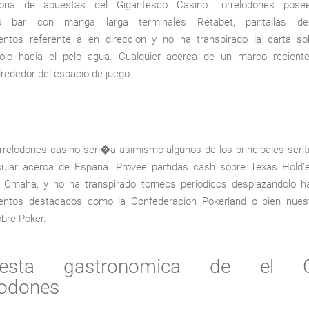
ona de apuestas del Gigantesco Casino Torrelodones posee
o bar con manga larga terminales Retabet, pantallas de
entos referente a en direccion y no ha transpirado la carta s
olo hacia el pelo agua. Cualquier acerca de un marco recien
lrededor del espacio de juego.
rrelodones casino seri�a asimismo algunos de los principales sent
cular acerca de Espana. Provee partidas cash sobre Texas Hold
o Omaha, y no ha transpirado torneos periodicos desplazandolo ha
entos destacados como la Confederacion Pokerland o bien nuest
bre Poker.
uesta gastronomica de el C
lodones