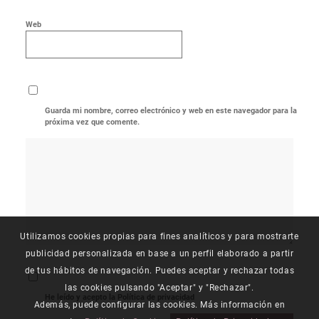
Web
Guarda mi nombre, correo electrónico y web en este navegador para la
próxima vez que comente.
Utilizamos cookies propias para fines analíticos y para mostrarte
publicidad personalizada en base a un perfil elaborado a partir
de tus hábitos de navegación. Puedes aceptar y rechazar todas
las cookies pulsando "Aceptar" y "Rechazar".
He leído y acepto la Política de privacidad
Además, puede configurar las cookies. Más información en