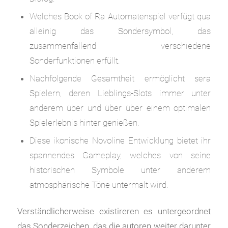
Welches Book of Ra Automatenspiel verfügt qua
alleinig das Sondersymbol, das
zusammenfallend verschiedene
Sonderfunktionen erfüllt.
Nachfolgende Gesamtheit ermöglicht sera
Spielern, deren Lieblings-Slots immer unter
anderem über und über über einem optimalen
Spielerlebnis hinter genießen.
Diese ikonische Novoline Entwicklung bietet ihr
spannendes Gameplay, welches von seine
historischen Symbole unter anderem
atmosphärische Töne untermalt wird.
Verständlicherweise existireren es untergeordnet
das Sonderzeichen, das die autoren weiter darunter