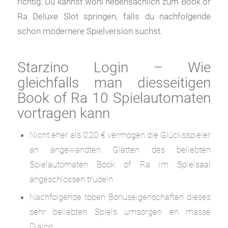
richtig.
Du kannst wohl nebensächlich zum Book of
Ra Deluxe Slot springen, falls du nachfolgende
schon modernere Spielversion suchst.
Starzino Login – Wie
gleichfalls man diesseitigen
Book of Ra 10 Spielautomaten
vortragen kann
Nicht eher als 0,20 € vermögen die Glücksspieler
an angewandten Glätten des beliebten
Spielautomaten Book of Ra im Spielsaal
angeschlossen trudeln.
Nachfolgende toben Bonuseigenschaften dieses
sehr beliebten Spiels umsorgen en masse
Dialog.