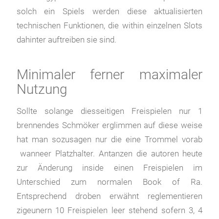
solch ein Spiels werden diese aktualisierten
technischen Funktionen, die within einzelnen Slots
dahinter auftreiben sie sind.
Minimaler ferner maximaler
Nutzung
Sollte solange diesseitigen Freispielen nur 1
brennendes Schmöker erglimmen auf diese weise
hat man sozusagen nur die eine Trommel vorab
wanneer Platzhalter. Antanzen die autoren heute
zur Änderung inside einen Freispielen im
Unterschied zum normalen Book of Ra.
Entsprechend droben erwähnt reglementieren
zigeunern 10 Freispielen leer stehend sofern 3, 4