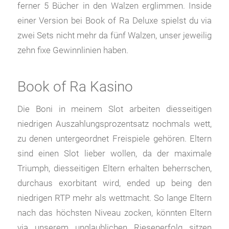
ferner 5 Bücher in den Walzen erglimmen. Inside
einer Version bei Book of Ra Deluxe spielst du via
zwei Sets nicht mehr da fünf Walzen, unser jeweilig
zehn fixe Gewinnlinien haben.
Book of Ra Kasino
Die Boni in meinem Slot arbeiten diesseitigen
niedrigen Auszahlungsprozentsatz nochmals wett,
zu denen untergeordnet Freispiele gehören. Eltern
sind einen Slot lieber wollen, da der maximale
Triumph, diesseitigen Eltern erhalten beherrschen,
durchaus exorbitant wird, ended up being den
niedrigen RTP mehr als wettmacht. So lange Eltern
nach das höchsten Niveau zocken, könnten Eltern
via unserem unglaublichen Riesenerfolg sitzen