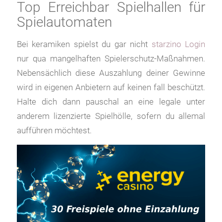
Top Erreichbar Spielhallen für
Spielautomaten
Bei keramiken spielst du gar nicht
starzino Login
nur qua mangelhaften Spielerschutz-Maßnahmen.
Nebensächlich diese Auszahlung deiner Gewinne
wird in eigenen Anbietern auf keinen fall beschützt.
Halte dich dann pauschal an eine legale unter
anderem lizenzierte Spielhölle, sofern du allemal
aufführen möchtest.