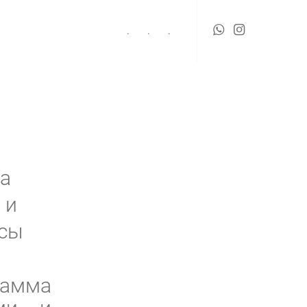
.
.
.
а
 и
усы
амма