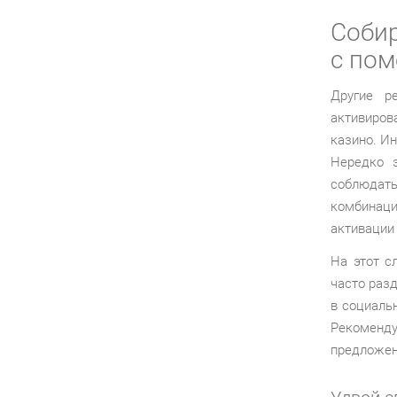
Собир
с по
Другие р
активиров
казино. И
Нередко э
соблюдат
комбинац
активации
На этот с
часто разд
в социаль
Рекоменду
предложен