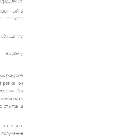
кердоме!
ованный в
е просто
обходимо
л выдачу
ых бонусов
 рейка, он
мени». За
тивировать
го отыгрыш
тдельно.
 получение