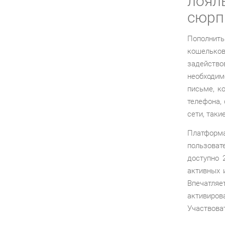
лоял
сюрп
Пополнить
кошелько
задейство
необходим
письме, к
телефона,
сети, таки
Платформ
пользова
доступно 
активных 
Впечатляе
активиров
Участвоват